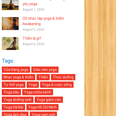
yêu yoga
August 7, 2026
CD nhạc tập yoga & thiền
Awakening
August 6, 2026
Thiền là gì?
August 6, 2026
Tags:
Cửa hàng yoga
Giáo viên yoga
Nhạc yoga & thiền
Thiền
Thực dưỡng
Tư thế yoga
Yoga
Yoga & cuộc sống
Yoga bầu
Yoga chữa bệnh
Yoga dưỡng sinh
Yoga giảm cân
Yoga Hà Nội
Yoga Hồ Chí Minh
Yoga làm đẹp
Yoga nam giới