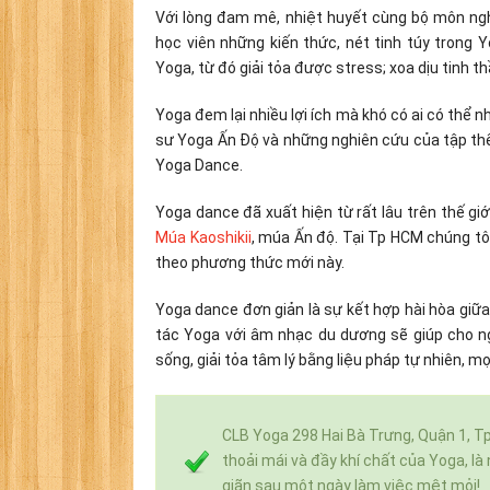
Với lòng đam mê, nhiệt huyết cùng bộ môn nghệ
học viên những kiến thức, nét tinh túy tron
Yoga, từ đó giải tỏa được stress; xoa dịu tinh th
Yoga đem lại nhiều lợi ích mà khó có ai có thể
sư Yoga Ấn Độ và những nghiên cứu của tập thể
Yoga Dance.
Yoga dance đã xuất hiện từ rất lâu trên thế g
Múa Kaoshikii
, múa Ấn độ. Tại Tp HCM chúng tô
theo phương thức mới này.
Yoga dance đơn giản là sự kết hợp hài hòa gi
tác Yoga với âm nhạc du dương sẽ giúp cho ng
sống, giải tỏa tâm lý bằng liệu pháp tự nhiên, m
CLB Yoga 298 Hai Bà Trưng, Quận 1, 
thoải mái và đầy khí chất của Yoga, là
giãn sau một ngày làm việc mệt mỏi!