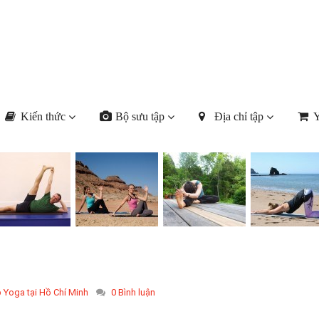
Kiến thức
Bộ sưu tập
Địa chỉ tập
Y
p Yoga tại Hồ Chí Minh
0 Bình luận