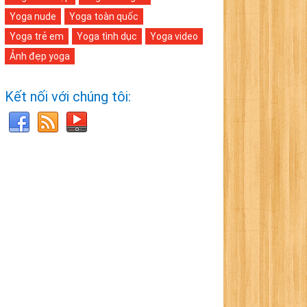
Yoga nude
Yoga toàn quốc
Yoga trẻ em
Yoga tình dục
Yoga video
Ảnh đẹp yoga
Kết nối với chúng tôi: