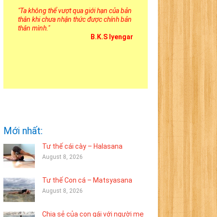
"
Ta không thể vượt qua giới hạn của bản
thân khi chưa nhận thức được chính bản
thân mình.
"
B.K.S Iyengar
Mới nhất:
Tư thế cái cày – Halasana
August 8, 2026
Tư thế Con cá – Matsyasana
August 8, 2026
Chia sẻ của con gái với người mẹ