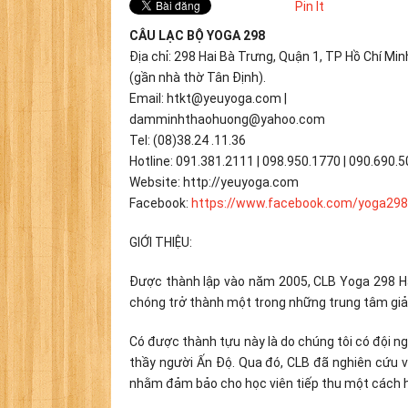
Pin It
CÂU LẠC BỘ YOGA 298
Địa chỉ: 298 Hai Bà Trưng, Quận 1, TP Hồ Chí Min
(gần nhà thờ Tân Định).
Email: htkt@yeuyoga.com |
damminhthaohuong@yahoo.com
Tel: (08)38.24 .11.36
Hotline: 091.381.2111 | 098.950.1770 | 090.690.
Website: http://yeuyoga.com
Facebook:
https://www.facebook.com/
yoga298
GIỚI THIỆU:
Được thành lập vào năm 2005, CLB Yoga 298 Ha
chóng trở thành một trong những trung tâm gi
Có được thành tựu này là do chúng tôi có đội ng
thầy người Ấn Độ. Qua đó, CLB đã nghiên cứu
nhằm đảm bảo cho học viên tiếp thu một cách h