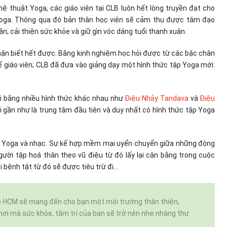
 thuật Yoga, các giáo viên tại CLB luôn hết lòng truyền đạt cho
g Yoga. Thông qua đó bản thân học viên sẽ cảm thụ được tâm đạo
ần; cải thiện sức khỏe và giữ gìn vóc dáng tuổi thanh xuân.
 nhận biết hết được. Bằng kinh nghiệm học hỏi được từ các bậc chân
 giáo viên; CLB đã đưa vào giảng dạy một hình thức tập Yoga mới:
iới bằng nhiều hình thức khác nhau như
Điệu Nhảy Tandava
và
Điệu
i gần như là trung tâm đầu tiên và duy nhất có hình thức tập Yoga
ữa Yoga và nhạc. Sự kế hợp mềm mại uyển chuyển giữa những động
ười tập hoá thân theo vũ điệu từ đó lấy lại cân bằng trong cuộc
ọi bệnh tật từ đó sẽ được tiêu trừ đi…
Tp HCM sẽ mang đến cho bạn một môi trường thân thiện,
 nơi mà sức khỏe, tâm trí của bạn sẽ trở nên nhẹ nhàng thư