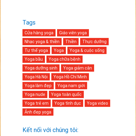
Tags
Cửa hàng yoga
Giáo viên yoga
Nhạc yoga & thiền
Thiền
Thực dưỡng
Tư thế yoga
Yoga
Yoga & cuộc sống
Yoga bầu
Yoga chữa bệnh
Yoga dưỡng sinh
Yoga giảm cân
Yoga Hà Nội
Yoga Hồ Chí Minh
Yoga làm đẹp
Yoga nam giới
Yoga nude
Yoga toàn quốc
Yoga trẻ em
Yoga tình dục
Yoga video
Ảnh đẹp yoga
Kết nối với chúng tôi: