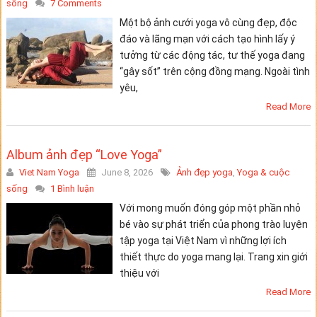
sống
7 Comments
Một bộ ảnh cưới yoga vô cùng đẹp, độc
đáo và lãng mạn với cách tạo hình lấy ý
tưởng từ các động tác, tư thế yoga đang
“gây sốt” trên cộng đồng mạng. Ngoài tình
yêu,
Read More
Album ảnh đẹp “Love Yoga”
Viet Nam Yoga
June 8, 2026
Ảnh đẹp yoga
,
Yoga & cuộc
sống
1 Bình luận
Với mong muốn đóng góp một phần nhỏ
bé vào sự phát triển của phong trào luyện
tập yoga tại Việt Nam vì những lợi ích
thiết thực do yoga mang lại. Trang xin giới
thiệu với
Read More