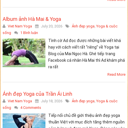
Album ảnh Hà Mai & Yoga
Viet Nam Yoga
July 20, 2026
Ảnh đẹp yoga
,
Yoga & cuộc
sống
1 Bình luận
Tình cờ Ad đọc được những bài viết khá
hay với cách viết rất “riêng” về Yoga tại
Blog của Mai Ngọc Hà. Ghé tiếp trang
Facebook cá nhân Hà Mai thì Ad khám phá
ra rất
Read More
Ảnh đẹp Yoga của Trần Ái Linh
Viet Nam Yoga
July 18, 2026
Ảnh đẹp yoga
,
Yoga & cuộc
sống
4 Comments
Tiếp nối chủ đề giới thiệu ảnh đẹp yoga
thuần Việt với mục đích tăng thêm nguồn