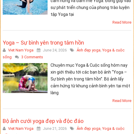
cảm hứng và đam mê Yoga. Đóng góp vào
sự phát triển chung của phong trào luyện
tập Yoga tại
Read More
Yoga – Sự bình yên trong tâm hồn
Viet Nam Yoga
June 24, 2026
Ảnh đẹp yoga
,
Yoga & cuộc
sống
3 Comments
Chuyên mục Yoga & Cuộc sống hôm nay
xin giới thiệu tới các bạn bộ ảnh “Yoga –
Sự bình yên trong tâm hồn”. Bộ ảnh lấy
cảm hứng từ khung cảnh bình yên tại một
làng
Read More
Bộ ảnh cưới yoga đẹp và độc đáo
Viet Nam Yoga
June 21, 2026
Ảnh đẹp yoga
,
Yoga & cuộc