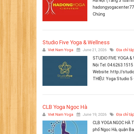
Hà Nội. (Tầng 3 tòa n
hadongyogacenter77@
Chúng
Studio Five Yoga & Wellness
Viet Nam Yoga
June 21, 2026
Địa chỉ tậ
STUDIO FIVE YOGA & W
Nội Tel: 04.6263.1515
Website: http://stud
THIỆU: Yoga Studio 5 
CLB Yoga Ngọc Hà
Viet Nam Yoga
June 19, 2026
Địa chỉ tậ
CLB YOGA NGỌC HÀ Tel
phố Ngọc Hà, quận Ba 