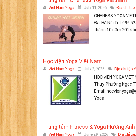
Viet Nam Yoga
July 11, 2026
Địa chỉ tập
ONENESS YOGA VIETNA
Đa, Hà Nội Tel: 096.
tháng 10 năm 2014 bở
Học viện Yoga Việt Nam
Viet Nam Yoga
July 2, 2026
Địa chỉ tập 
HỌC VIỆN YOGA VIỆT 
Thụy, Phường Ngọc Thụ
Email: hocvienyoga@g
Yoga
Trung tâm Fitness & Yoga Hương Anh
Viet Nam Yoga
June 29, 2026
Địa chỉ tậ