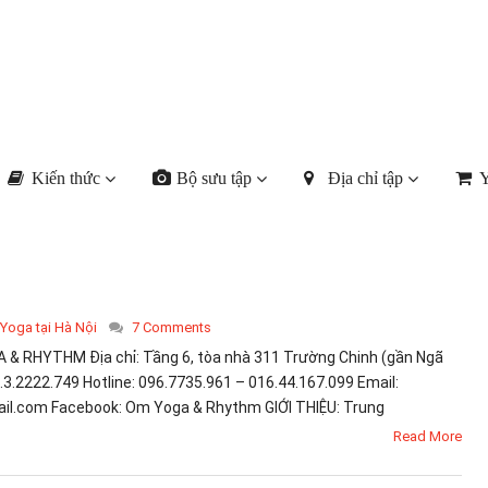
Kiến thức
Bộ sưu tập
Địa chỉ tập
Y
 Yoga tại Hà Nội
7 Comments
 RHYTHM Địa chỉ: Tầng 6, tòa nhà 311 Trường Chinh (gần Ngã
04.3.2222.749 Hotline: 096.7735.961 – 016.44.167.099 Email:
.com Facebook: Om Yoga & Rhythm GIỚI THIỆU: Trung
Read More