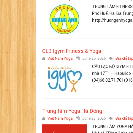
TRUNG TÂM FITNESS &
Phố Huế, Hai Bà Trưng,
http://huonganhyoga.
CLB Igym Fitness & Yoga
Viet Nam Yoga
June 25, 2026
Địa chỉ tậ
CÂU LẠC BỘ IGYM FITN
nhà 17T1 – Hapulico 
(04)66.82.71.70 | (01
Trung tâm Yoga Hà Đông
Viet Nam Yoga
June 23, 2026
Địa chỉ tậ
TRUNG TÂM YOGA HÀ Đ