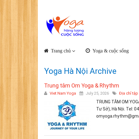
Trang chủ
Yoga & cuộc sống
Yoga Hà Nội Archive
Trung tâm Om Yoga & Rhythm
Viet Nam Yoga
July 25, 2026
Địa chỉ tập
TRUNG TÂM OM YOGA &
Tư Sở), Hà Nội. Tel: 
omyoga.rhythm@gmail