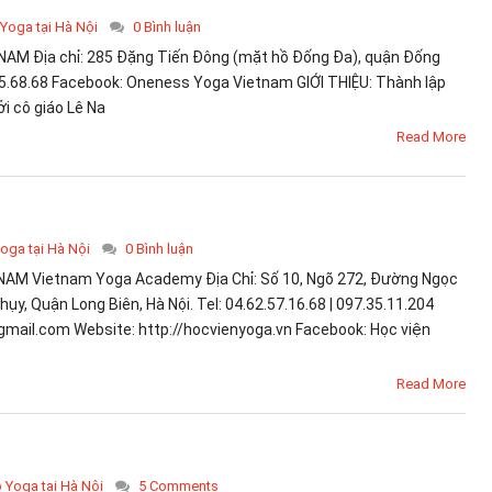
 Yoga tại Hà Nội
0 Bình luận
M Địa chỉ: 285 Đặng Tiến Đông (mặt hồ Đống Đa), quận Đống
525.68.68 Facebook: Oneness Yoga Vietnam GIỚI THIỆU: Thành lập
i cô giáo Lê Na
Read More
Yoga tại Hà Nội
0 Bình luận
NAM Vietnam Yoga Academy Địa Chỉ: Số 10, Ngõ 272, Đường Ngọc
y, Quận Long Biên, Hà Nội. Tel: 04.62.57.16.68 | 097.35.11.204
mail.com Website: http://hocvienyoga.vn Facebook: Học viện
Read More
p Yoga tại Hà Nội
5 Comments