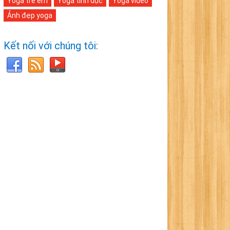
Yoga trẻ em
Yoga tình dục
Yoga video
Ảnh đẹp yoga
Kết nối với chúng tôi: