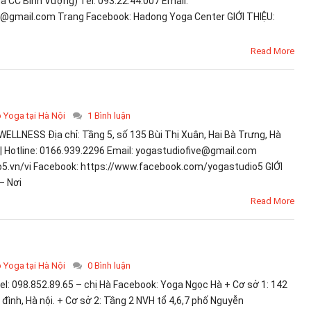
hà CC Bình Vượng) Tel: 093.22.44.007 Email:
gmail.com Trang Facebook: Hadong Yoga Center GIỚI THIỆU:
Read More
p Yoga tại Hà Nội
1 Bình luận
ELLNESS Địa chỉ: Tầng 5, số 135 Bùi Thị Xuân, Hai Bà Trưng, Hà
 | Hotline: 0166.939.2296 Email: yogastudiofive@gmail.com
io5.vn/vi Facebook: https://www.facebook.com/yogastudio5 GIỚI
– Nơi
Read More
p Yoga tại Hà Nội
0 Bình luận
: 098.852.89.65 – chị Hà Facebook: Yoga Ngọc Hà + Cơ sở 1: 142
đình, Hà nội. + Cơ sở 2: Tầng 2 NVH tổ 4,6,7 phố Nguyễn