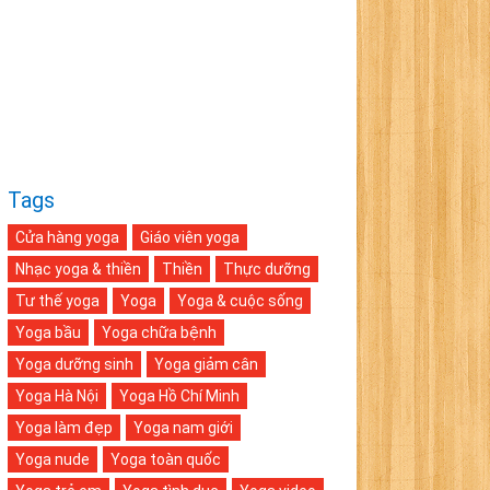
Tags
Cửa hàng yoga
Giáo viên yoga
Nhạc yoga & thiền
Thiền
Thực dưỡng
Tư thế yoga
Yoga
Yoga & cuộc sống
Yoga bầu
Yoga chữa bệnh
Yoga dưỡng sinh
Yoga giảm cân
Yoga Hà Nội
Yoga Hồ Chí Minh
Yoga làm đẹp
Yoga nam giới
Yoga nude
Yoga toàn quốc