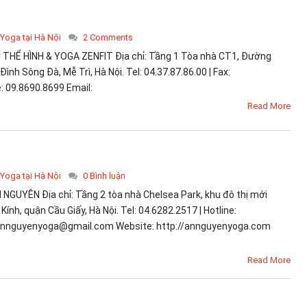
 Yoga tại Hà Nội
2 Comments
HỂ HÌNH & YOGA ZENFIT Địa chỉ: Tầng 1 Tòa nhà CT1, Đường
ình Sông Đà, Mễ Trì, Hà Nội. Tel: 04.37.87.86.00 | Fax:
e: 09.8690.8699 Email:
Read More
 Yoga tại Hà Nội
0 Bình luận
UYÊN Địa chỉ: Tầng 2 tòa nhà Chelsea Park, khu đô thị mới
ính, quận Cầu Giấy, Hà Nội. Tel: 04.6282.2517 | Hotline:
 annguyenyoga@gmail.com Website: http://annguyenyoga.com
Read More