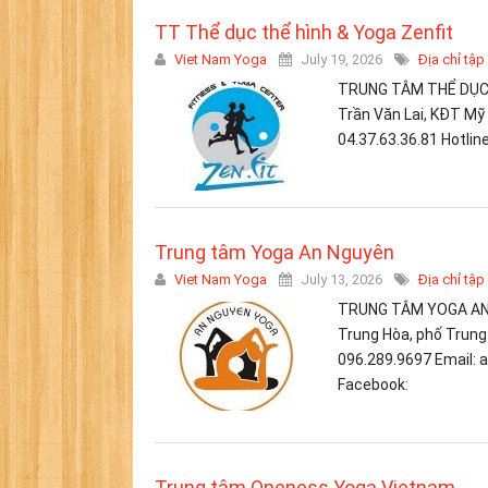
TT Thể dục thể hình & Yoga Zenfit
Viet Nam Yoga
July 19, 2026
Địa chỉ tập
TRUNG TÂM THỂ DỤC T
Trần Văn Lai, KĐT Mỹ Đ
04.37.63.36.81 Hotlin
Trung tâm Yoga An Nguyên
Viet Nam Yoga
July 13, 2026
Địa chỉ tập
TRUNG TÂM YOGA AN NG
Trung Hòa, phố Trung K
096.289.9697 Email:
Facebook:
Trung tâm Oneness Yoga Vietnam