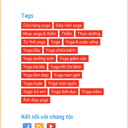
Tags
Cửa hàng yoga
Giáo viên yoga
Nhạc yoga & thiền
Thiền
Thực dưỡng
Tư thế yoga
Yoga
Yoga & cuộc sống
Yoga bầu
Yoga chữa bệnh
Yoga dưỡng sinh
Yoga giảm cân
Yoga Hà Nội
Yoga Hồ Chí Minh
Yoga làm đẹp
Yoga nam giới
Yoga nude
Yoga toàn quốc
Yoga trẻ em
Yoga tình dục
Yoga video
Ảnh đẹp yoga
Kết nối với chúng tôi: