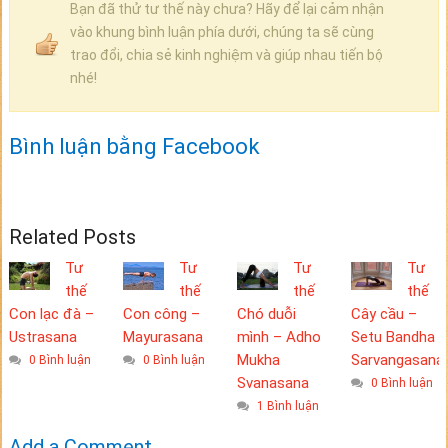
Bạn đã thử tư thế này chưa? Hãy để lại cảm nhận
vào khung bình luận phía dưới, chúng ta sẽ cùng
trao đổi, chia sẻ kinh nghiệm và giúp nhau tiến bộ
nhé!
Bình luận bằng Facebook
Related Posts
Tư
Tư
Tư
Tư
thế
thế
thế
thế
Con lạc đà –
Con công –
Chó duỗi
Cây cầu –
Ustrasana
Mayurasana
mình – Adho
Setu Bandha
Mukha
Sarvangasana
0 Bình luận
0 Bình luận
Svanasana
0 Bình luận
1 Bình luận
Add a Comment