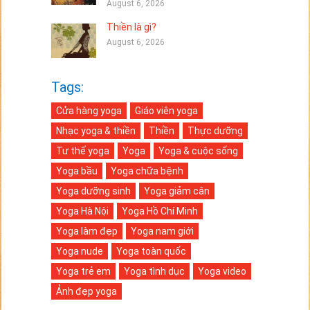
August 6, 2026
Thiền là gì?
August 6, 2026
Tags:
Cửa hàng yoga
Giáo viên yoga
Nhạc yoga & thiền
Thiền
Thực dưỡng
Tư thế yoga
Yoga
Yoga & cuộc sống
Yoga bầu
Yoga chữa bệnh
Yoga dưỡng sinh
Yoga giảm cân
Yoga Hà Nội
Yoga Hồ Chí Minh
Yoga làm đẹp
Yoga nam giới
Yoga nude
Yoga toàn quốc
Yoga trẻ em
Yoga tình dục
Yoga video
Ảnh đẹp yoga