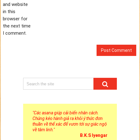
and website
in this
browser for
the next time
I comment.
"
Các asana giúp cải biến nhân cách.
Chúng kéo hành giả ra khỏi ý thức đơn
thuần về thể xác để vươn tới sự giác ngộ
về tâm linh.
"
B.K.S Iyengar