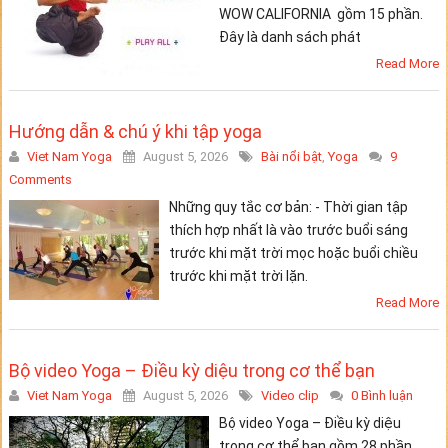
WOW CALIFORNIA gồm 15 phần.
Đây là danh sách phát
Read More
Hướng dẫn & chú ý khi tập yoga
Viet Nam Yoga
August 5, 2026
Bài nổi bật
,
Yoga
9
Comments
Những quy tắc cơ bản: - Thời gian tập
thích hợp nhất là vào trước buổi sáng
trước khi mặt trời mọc hoặc buổi chiều
trước khi mặt trời lặn.
Read More
Bộ video Yoga – Điều kỳ diệu trong cơ thể bạn
Viet Nam Yoga
August 5, 2026
Video clip
0 Bình luận
Bộ video Yoga – Điều kỳ diệu
trong cơ thể bạn gồm 28 phần