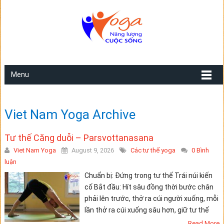
Menu
Viet Nam Yoga Archive
Tư thế Căng duỗi – Parsvottanasana
Viet Nam Yoga
August 9, 2026
Các tư thế yoga
0 Bình
luận
Chuẩn bị: Đứng trong tư thế Trái núi kiến
cố Bắt đầu: Hít sâu đồng thời bước chân
phải lên trước, thở ra cúi người xuống, mỗi
lần thở ra cúi xuống sâu hơn, giữ tư thế
Read More