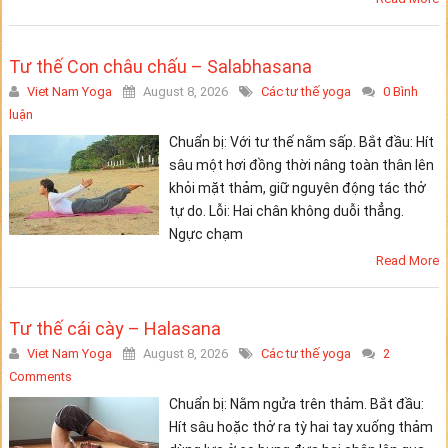
Tư thế Con châu chấu – Salabhasana
Viet Nam Yoga
August 8, 2026
Các tư thế yoga
0 Bình
luận
Chuẩn bị: Với tư thế nằm sấp. Bắt đầu: Hít
sâu một hơi đồng thời nâng toàn thân lên
khỏi mặt thảm, giữ nguyên động tác thở
tự do. Lỗi: Hai chân không duỗi thẳng.
Ngực chạm
Read More
Tư thế cái cày – Halasana
Viet Nam Yoga
August 8, 2026
Các tư thế yoga
2
Comments
Chuẩn bị: Nằm ngửa trên thảm. Bắt đầu:
Hít sâu hoặc thở ra tỳ hai tay xuống thảm