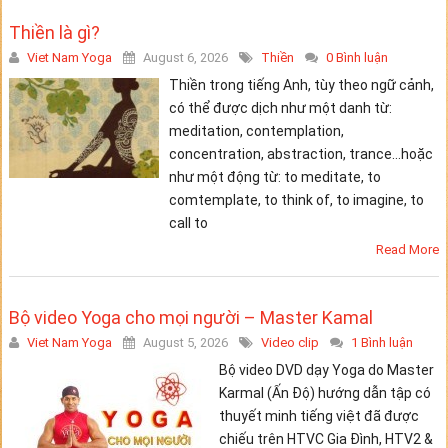
Thiền là gì?
Viet Nam Yoga
August 6, 2026
Thiền
0 Bình luận
Thiền trong tiếng Anh, tùy theo ngữ cảnh,
có thể được dịch như một danh từ:
meditation, contemplation,
concentration, abstraction, trance…hoặc
như một động từ: to meditate, to
comtemplate, to think of, to imagine, to
call to
Read More
Bộ video Yoga cho mọi người – Master Kamal
Viet Nam Yoga
August 5, 2026
Video clip
1 Bình luận
Bộ video DVD dạy Yoga do Master
Karmal (Ấn Độ) hướng dẫn tập có
thuyết minh tiếng việt đã được
chiếu trên HTVC Gia Đình, HTV2 &