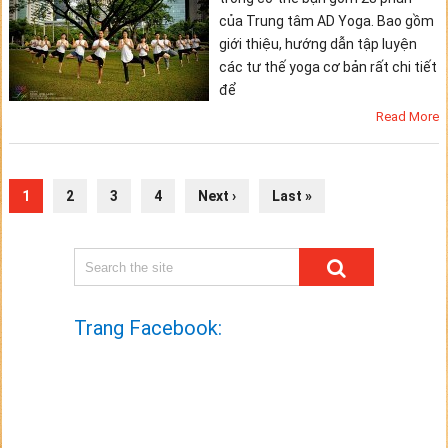
của Trung tâm AD Yoga. Bao gồm
giới thiệu, hướng dẫn tập luyện
các tư thế yoga cơ bản rất chi tiết
để
Read More
1
2
3
4
Next ›
Last »
Trang Facebook: