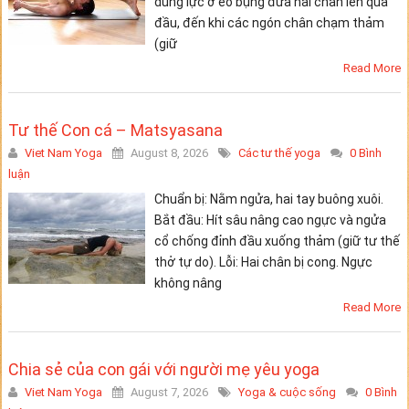
dùng lực ở eo bụng đưa hai chân lên qua
đầu, đến khi các ngón chân chạm thảm
(giữ
Read More
Tư thế Con cá – Matsyasana
Viet Nam Yoga
August 8, 2026
Các tư thế yoga
0 Bình
luận
Chuẩn bị: Nằm ngửa, hai tay buông xuôi.
Bắt đầu: Hít sâu nâng cao ngực và ngửa
cổ chống đỉnh đầu xuống thảm (giữ tư thế
thở tự do). Lỗi: Hai chân bị cong. Ngực
không nâng
Read More
Chia sẻ của con gái với người mẹ yêu yoga
Viet Nam Yoga
August 7, 2026
Yoga & cuộc sống
0 Bình