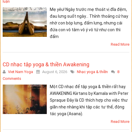
luận
Mẹ yêu! Ngày trước mẹ thoát vị đĩa đệm,
đau lưng suốt ngày… Thỉnh thoảng cứ hay
nhờ con bóp lưng, đấm lưng, nhưng cái
đứa con vô tâm vô ý vô tứ như con thì
đấm
Read More
CD nhạc tập yoga & thiền Awakening
Viet Nam Yoga
August 6, 2026
Nhạc yoga & thiền
8
Comments
Một CD nhạc để tập yoga & thiền rất hay.
AWAKENING Kiirtans by Kamala with Peter
Spraque Đây là CD thích hợp cho việc thư
giãn nhẹ nhàng khi tập các tư thế, động
tác yoga (Asana).
Read More