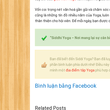
Vốn coi trọng nét văn hoá gần gũi và chăm sóc 
cũng là những tín đồ nhiều năm của Yoga, luôn 
thân thiện cho hội viên. Để mỗi ngày, bạn được c
“Siddhi Yoga – Nơi mang lại sự cân b
Bạn đã biết đến Siddi Yoga? Bạn đã lu
phần bình luận phía dưới nhé! Điều này
mình một
địa điểm tập Yoga
phù hợp 
Bình luận bằng Facebook
Related Posts