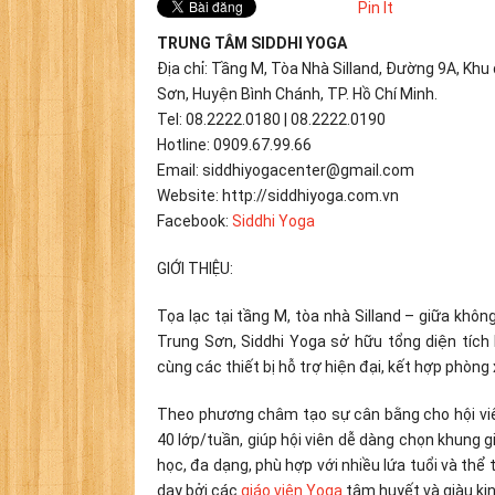
Pin It
TRUNG TÂM SIDDHI YOGA
Địa chỉ: Tầng M, Tòa Nhà Silland, Đường 9A, Khu
Sơn, Huyện Bình Chánh, TP. Hồ Chí Minh.
Tel: 08.2222.0180 | 08.2222.0190
Hotline: 0909.67.99.66
Email: siddhiyogacenter@gmail.com
Website: http://siddhiyoga.com.vn
Facebook:
Siddhi Yoga
GIỚI THIỆU:
Tọa lạc tại tầng M, tòa nhà Silland – giữa khô
Trung Sơn, Siddhi Yoga sở hữu tổng diện tíc
cùng các thiết bị hỗ trợ hiện đại, kết hợp phòng 
Theo phương châm tạo sự cân bằng cho hội viê
40 lớp/tuần, giúp hội viên dễ dàng chọn khung g
học, đa dạng, phù hợp với nhiều lứa tuổi và thể 
dạy bởi các
giáo viên Yoga
tâm huyết và giàu ki