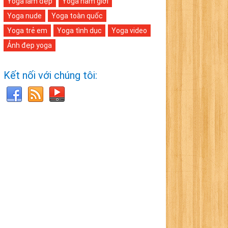
Yoga làm đẹp
Yoga nam giới
Yoga nude
Yoga toàn quốc
Yoga trẻ em
Yoga tình dục
Yoga video
Ảnh đẹp yoga
Kết nối với chúng tôi: