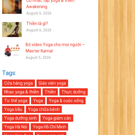
CD nhạc tập yoga & thiền
Awakening
August 6, 2026
Thiền là gì?
August 6, 2026
Bộ video Yoga cho mọi người –
Master Kamal
August 5, 2026
Tags:
Cửa hàng yoga
Giáo viên yoga
Nhạc yoga & thiền
Thiền
Thực dưỡng
Tư thế yoga
Yoga
Yoga & cuộc sống
Yoga bầu
Yoga chữa bệnh
Yoga dưỡng sinh
Yoga giảm cân
Yoga Hà Nội
Yoga Hồ Chí Minh