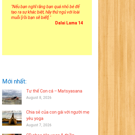
"
Nếu bạn nghĩ rằng bạn quá nhỏ bé để
tạo ra sự khác biệt, hãy thử ngủ với loài
muỗi [rồi bạn sẽ biết].
"
Dalai Lama 14
Mới nhất:
Tư thế Con cá – Matsyasana
August 8, 2026
Chia sẻ của con gái với người mẹ
yêu yoga
August 7, 2026