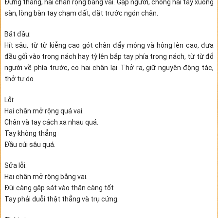
Đứng thẳng, hai chân rộng bằng vai. Gập người, chống hai tay xuống
sàn, lòng bàn tay chạm đất, đặt trước ngón chân.
Bắt đầu:
Hít sâu, từ từ kiễng cao gót chân đẩy mông và hông lên cao, đưa
đầu gối vào trong nách hay tỳ lên bắp tay phía trong nách, từ từ đổ
người về phía trước, co hai chân lại. Thở ra, giữ nguyên động tác,
thở tự do.
Lỗi:
Hai chân mở rộng quá vai.
Chân và tay cách xa nhau quá.
Tay không thẳng
Đầu cúi sâu quá.
Sửa lỗi:
Hai chân mở rộng bằng vai.
Đùi càng gập sát vào thân càng tốt
Tay phải duỗi thật thẳng và trụ cứng.