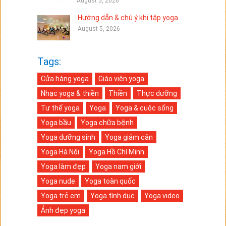
August 5, 2026
Hướng dẫn & chú ý khi tập yoga
August 5, 2026
Tags:
Cửa hàng yoga
Giáo viên yoga
Nhạc yoga & thiền
Thiền
Thực dưỡng
Tư thế yoga
Yoga
Yoga & cuộc sống
Yoga bầu
Yoga chữa bệnh
Yoga dưỡng sinh
Yoga giảm cân
Yoga Hà Nội
Yoga Hồ Chí Minh
Yoga làm đẹp
Yoga nam giới
Yoga nude
Yoga toàn quốc
Yoga trẻ em
Yoga tình dục
Yoga video
Ảnh đẹp yoga