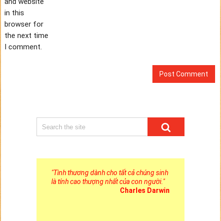
and website
in this
browser for
the next time
I comment.
"
Tình thương dành cho tất cả chúng sinh
là tính cao thượng nhất của con người.
"
Charles Darwin