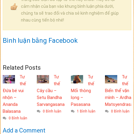
cảm nhận của bạn vào khung bình luận phía dưới,
chúng ta sẽ trao đổi và chia sẻ kinh nghiệm để giúp
nhau cùng tiến bộ nhé!
Bình luận bằng Facebook
Related Posts
Tư
Tư
Tư
Tư
thế
thế
thế
thế
Đứa bé vui
Cây cầu –
Mối thòng
Biến thể vặn
nhộn –
Setu Bandha
lọng –
mình – Ardha
Ananda
Sarvangasana
Pasasana
Matsyendrasa
Balasana
0 Bình luận
1 Bình luận
0 Bình luận
0 Bình luận
Add a Comment