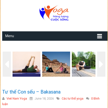
Menu
Tư thế Con sếu – Bakasana
Viet Nam Yoga
June 18, 2026
Các tư thế yoga
0 Bình
luận