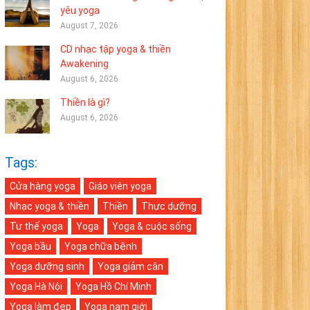
yêu yoga
August 7, 2026
CD nhạc tập yoga & thiền
Awakening
August 6, 2026
Thiền là gì?
August 6, 2026
Tags:
Cửa hàng yoga
Giáo viên yoga
Nhạc yoga & thiền
Thiền
Thực dưỡng
Tư thế yoga
Yoga
Yoga & cuộc sống
Yoga bầu
Yoga chữa bệnh
Yoga dưỡng sinh
Yoga giảm cân
Yoga Hà Nội
Yoga Hồ Chí Minh
Yoga làm đẹp
Yoga nam giới