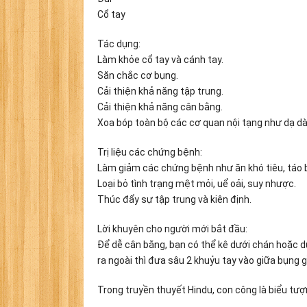
Cổ tay
Tác dụng:
Làm khỏe cổ tay và cánh tay.
Săn chắc cơ bụng.
Cải thiện khả năng tập trung.
Cải thiện khả năng cân bằng.
Xoa bóp toàn bộ các cơ quan nội tạng như dạ dà
Trị liệu các chứng bệnh:
Làm giảm các chứng bệnh như ăn khó tiêu, táo 
Loại bỏ tình trạng mệt mỏi, uể oải, suy nhược.
Thúc đẩy sự tập trung và kiên định.
Lời khuyên cho người mới bắt đầu:
Để dễ cân bằng, bạn có thể kê dưới chán hoặc dư
ra ngoài thì đưa sâu 2 khuỷu tay vào giữa bụng g
Trong truyền thuyết Hindu, con công là biểu tượn