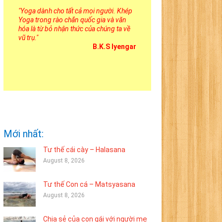
"
Yoga dành cho tất cả mọi người. Khép
Yoga trong rào chắn quốc gia và văn
hóa là từ bỏ nhận thức của chúng ta về
vũ trụ.
"
B.K.S Iyengar
Mới nhất:
Tư thế cái cày – Halasana
August 8, 2026
Tư thế Con cá – Matsyasana
August 8, 2026
Chia sẻ của con gái với người mẹ