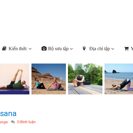
Kiến thức
Bộ sưu tập
Địa chỉ tập
Y
asana
 yoga
0 Bình luận