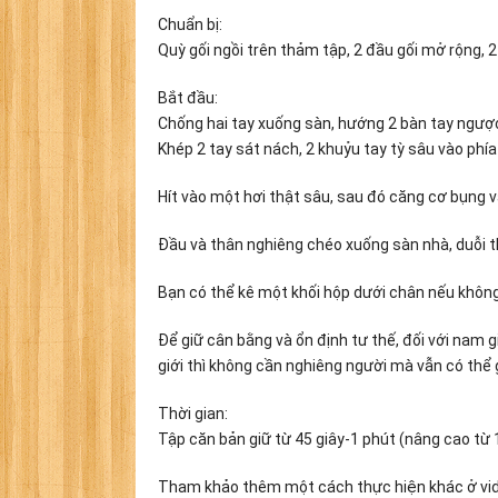
Chuẩn bị:
Quỳ gối ngồi trên thảm tập, 2 đầu gối mở rộng, 2
Bắt đầu:
Chống hai tay xuống sàn, hướng 2 bàn tay ngược
Khép 2 tay sát nách, 2 khuỷu tay tỳ sâu vào phía
Hít vào một hơi thật sâu, sau đó căng cơ bụng và
Đầu và thân nghiêng chéo xuống sàn nhà, duỗi t
Bạn có thể kê một khối hộp dưới chân nếu không
Để giữ cân bằng và ổn định tư thế, đối với nam g
giới thì không cần nghiêng người mà vẫn có thể
Thời gian:
Tập căn bản giữ từ 45 giây-1 phút (nâng cao từ 1
Tham khảo thêm một cách thực hiện khác ở vi