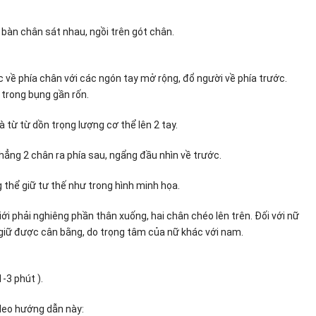
 bàn chân sát nhau, ngồi trên gót chân.
 về phía chân với các ngón tay mở rộng, đổ người về phía trước.
 trong bụng gần rốn.
 từ từ dồn trọng lượng cơ thể lên 2 tay.
hẳng 2 chân ra phía sau, ngẩng đầu nhìn về trước.
 thể giữ tư thế như trong hình minh họa.
iới phải nghiêng phần thân xuống, hai chân chéo lên trên. Đối với nữ
 giữ được cân bằng, do trọng tâm của nữ khác với nam.
-3 phút ).
deo hướng dẫn này: