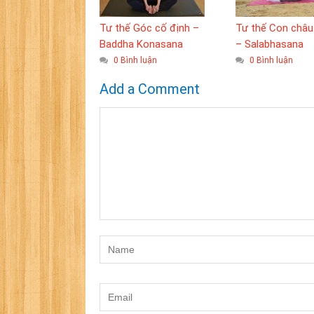
Tư thế Góc cố định –
Tư thế Con châu
Baddha Konasana
– Salabhasana
0 Bình luận
0 Bình luận
Add a Comment