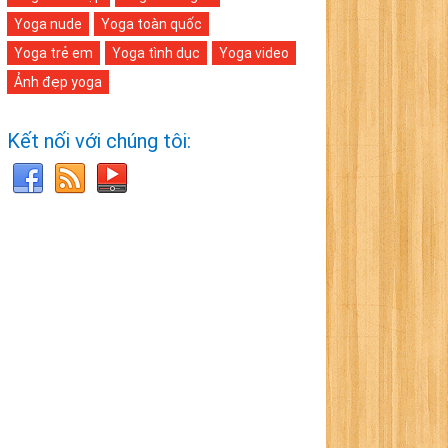
Yoga nude
Yoga toàn quốc
Yoga trẻ em
Yoga tình dục
Yoga video
Ảnh đẹp yoga
Kết nối với chúng tôi: