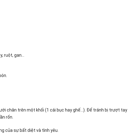
y, ruột, gan…
bón.
ới chân trên một khối (1 cái bục hay ghế…). Để tránh bị trượt tay
ần rốn.
g của sự bất diệt và tình yêu.