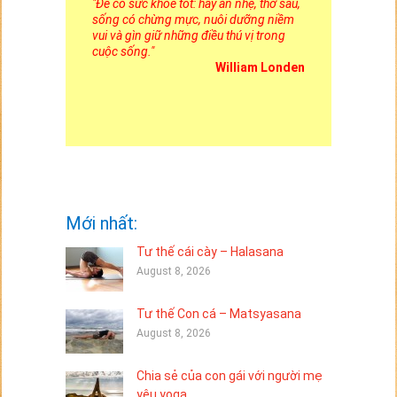
"
Để có sức khỏe tốt: hãy ăn nhẹ, thở sâu,
sống có chừng mực, nuôi dưỡng niềm
vui và gìn giữ những điều thú vị trong
cuộc sống.
"
William Londen
Mới nhất:
Tư thế cái cày – Halasana
August 8, 2026
Tư thế Con cá – Matsyasana
August 8, 2026
Chia sẻ của con gái với người mẹ
yêu yoga