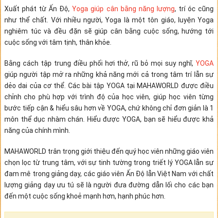
Xuất phát từ Ấn Độ,
Yoga giúp cân bằng năng lượng
, trí óc cũng
như thể chất. Với nhiều người, Yoga là một tôn giáo, luyện Yoga
nghiêm túc và đều đặn sẽ giúp cân bằng cuộc sống, hướng tới
cuộc sống với tâm tịnh, thân khỏe.
Bằng cách tập trung điều phối hơi thở, rũ bỏ mọi suy nghĩ,
YOGA
giúp người tập mở ra những khả năng mới cả trong tâm trí lẫn sự
dẻo dai của cơ thể. Các bài tập YOGA tại MAHAWORLD được điều
chỉnh cho phù hợp với trình độ của học viên, giúp học viên từng
bước tiếp cận & hiểu sâu hơn về YOGA, chứ không chỉ đơn giản là 1
môn thể dục nhàm chán. Hiểu được YOGA, bạn sẽ hiểu được khả
năng của chính mình.
MAHAWORLD trân trọng giới thiệu đến quý học viên những giáo viên
chọn lọc từ trung tâm, với sự tinh tường trong triết lý YOGA lẫn sự
đam mê trong giảng dạy, các giáo viên Ấn Độ lẫn Việt Nam với chất
lượng giảng dạy ưu tú sẽ là người đưa đường dẫn lối cho các bạn
đến một cuộc sống khoẻ mạnh hơn, hạnh phúc hơn.