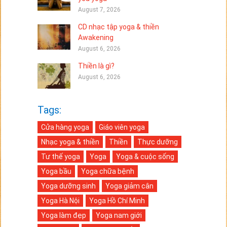
August 7, 2026
CD nhạc tập yoga & thiền
Awakening
August 6, 2026
Thiền là gì?
August 6, 2026
Tags:
Cửa hàng yoga
Giáo viên yoga
Nhạc yoga & thiền
Thiền
Thực dưỡng
Tư thế yoga
Yoga
Yoga & cuộc sống
Yoga bầu
Yoga chữa bệnh
Yoga dưỡng sinh
Yoga giảm cân
Yoga Hà Nội
Yoga Hồ Chí Minh
Yoga làm đẹp
Yoga nam giới