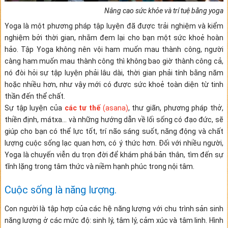
Nâng cao sức khỏe và trí tuệ bằng yoga
Yoga là một phương pháp tập luyện đã được trải nghiệm và kiểm
nghiệm bởi thời gian, nhằm đem lại cho bạn một sức khoẻ hoàn
hảo. Tập Yoga không nên vội ham muốn mau thành công, người
càng ham muốn mau thành công thì không bao giờ thành công cả,
nó đòi hỏi sự tập luyện phải lâu dài, thời gian phải tính bằng năm
hoặc nhiều hơn, như vậy mới có được sức khoẻ toàn diện từ tinh
thần đến thể chất.
Sự tập luyện của
các tư thế
(asana)
, thư giãn, phương pháp thở,
thiền định, mátxa… và những hướng dẫn về lối sống có đạo đức, sẽ
giúp cho bạn có thể lực tốt, trí não sáng suốt, năng động và chất
lượng cuộc sống lạc quan hơn, có ý thức hơn. Đối với nhiều người,
Yoga là chuyến viễn du trọn đời để khám phá bản thân, tìm đến sự
tĩnh lặng trong tâm thức và niềm hạnh phúc trong nội tâm.
Cuộc sống là năng lượng.
Con người là tập hợp của các hệ năng lượng với chu trình sản sinh
năng lượng ở các mức độ: sinh lý, tâm lý, cảm xúc và tâm linh. Hình