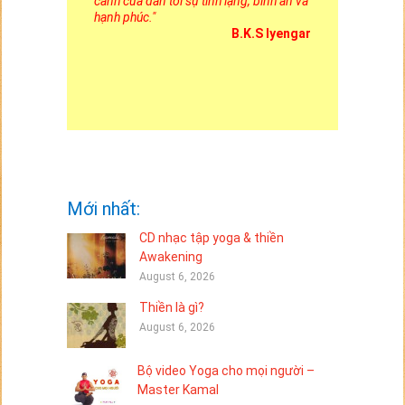
cánh cửa dẫn tới sự tĩnh lặng, bình an và
hạnh phúc.
"
B.K.S Iyengar
Mới nhất:
CD nhạc tập yoga & thiền
Awakening
August 6, 2026
Thiền là gì?
August 6, 2026
Bộ video Yoga cho mọi người –
Master Kamal