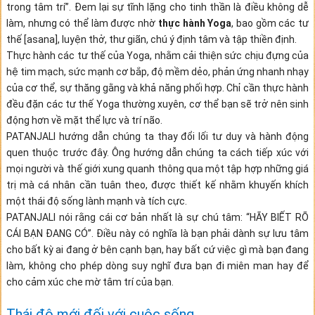
trong tâm trí”. Đem lại sự tĩnh lặng cho tinh thần là điều không dễ
làm, nhưng có thể làm được nhờ
thực hành Yoga
, bao gồm các tư
thế [asana], luyện thở, thư giãn, chú ý định tâm và tập thiền định.
Thực hành các tư thế của Yoga, nhằm cải thiện sức chịu đựng của
hệ tim mạch, sức mạnh cơ bắp, độ mềm dẻo, phản ứng nhanh nhạy
của cơ thể, sự thăng gằng và khả năng phối hợp. Chỉ cần thực hành
đều đặn các tư thế Yoga thường xuyên, cơ thể bạn sẽ trở nên sinh
động hơn về mặt thể lực và trí não.
PATANJALI hướng dẫn chúng ta thay đổi lối tư duy và hành động
quen thuộc trước đây. Ông hướng dẫn chúng ta cách tiếp xúc với
mọi người và thế giới xung quanh thông qua một tập hợp những giá
trị mà cá nhân cần tuân theo, được thiết kế nhằm khuyến khích
một thái độ sống lành mạnh và tích cực.
PATANJALI nói rằng cái cơ bản nhất là sự chú tâm: “HÃY BIẾT RÕ
CÁI BẠN ĐANG CÓ”. Điều này có nghĩa là bạn phải dành sự lưu tâm
cho bất kỳ ai đang ở bên cạnh bạn, hay bất cứ việc gì mà bạn đang
làm, không cho phép dòng suy nghĩ đưa bạn đi miên man hay để
cho cảm xúc che mờ tâm trí của bạn.
Thái độ mới đối với cuộc sống