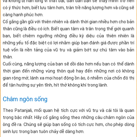
và không bị nản lòng vì thất bại, dần dần bạn sẽ thấy mình trở nên
có ý thức hơn, biết lưu tâm hơn, tràn trề năng lượng hơn và cũng sẽ
càng hạnh phúc hơn.
Cố gắng gần gũi với thiên nhiên và dành thời gian nhiều hơn cho bản
thân cũng là điều có ích. Biết quan tâm và trân trọng thế giới quanh
bạn, biết chiêm ngưỡng những điều kỳ diệu của thiên nhiên là
những yếu tố đặc biệt có lợi nhằm giúp bạn đánh giá được phần trí
tuệ vốn là nền tảng của vũ trụ và giảm bớt sự chú tâm vào bản
thân.
Cuối cùng, năng lượng của bạn sẽ dồi dào hơn nếu bạn có thể dành
thời gian đến những vùng thôn quê hay đến những nơi có không
gian rộng mở, lánh xa mọi hoạt động ồn ào, ô nhiễm của chốn đô thị
để tận hưởng sự yên tĩnh, hít thở không khí trong lành.
Châm ngôn sống
Theo Patanjali, mối quan hệ tích cực với vũ trụ và cái tôi là quan
trọng bậc nhất. Hãy cố gắng sống theo những câu châm ngôn của
ông đề ra. Chúng sẽ giúp bạn sống có tích cực hơn, cho phép dòng
sinh lực trong bạn tuôn chảy dễ dàng hơn.