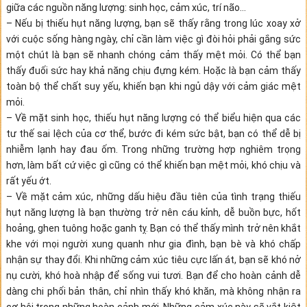
giữa các nguồn năng lượng: sinh học, cảm xúc, trí não…
– Nếu bị thiếu hụt năng lượng, bạn sẽ thấy rằng trong lúc xoay xở
với cuộc sống hàng ngày, chỉ cần làm việc gì đòi hỏi phải gắng sức
một chút là bạn sẽ nhanh chóng cảm thấy mệt mỏi. Có thể bạn
thấy đuối sức hay khả năng chịu đựng kém. Hoặc là bạn cảm thấy
toàn bộ thể chất suy yếu, khiến bạn khi ngủ dậy với cảm giác mệt
mỏi.
– Về mặt sinh học, thiếu hụt năng lượng có thể biểu hiện qua các
tư thế sai lệch của cơ thể, bước đi kém sức bật, bạn có thể dễ bị
nhiễm lạnh hay đau ốm. Trong những trường hợp nghiêm trọng
hơn, làm bất cứ việc gì cũng có thể khiến bạn mệt mỏi, khó chịu và
rất yếu ớt.
– Về mặt cảm xúc, những dấu hiệu đầu tiên của tình trạng thiếu
hụt năng lượng là bạn thường trở nên cáu kỉnh, dễ buồn bực, hốt
hoảng, ghen tuông hoặc ganh tỵ. Bạn có thể thấy mình trở nên khắt
khe với mọi người xung quanh như gia đình, bạn bè và khó chấp
nhận sự thay đổi. Khi những cảm xúc tiêu cực lấn át, bạn sẽ khó nở
nụ cười, khó hoà nhập để sống vui tươi. Bạn để cho hoàn cảnh dễ
dàng chi phối bản thân, chỉ nhìn thấy khó khăn, mà không nhận ra
cơ hội trong những hoàn cảnh mới. Những cảm xúc này sẽ vắt kiệt