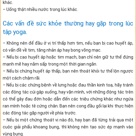
khác.
– Uống thật nhiều nước trong lúc khác.
Các vấn đề sức khỏe thường hay gặp trong lúc
tập yoga.
– Không nên để đầu ở vị trí thấp hơn tim, nếu bạn bị cao huyết áp,
có vấn đề về tim, tăng nhản áp hay bong võng mạc.
– Nếu bị cao huyết áp hoặc tim mạch, bạn chỉ nên giữ tư thế đứng
mạnh mẽ hay nằm sấp trong một thời gian ngắn.
– Nếu bị chứng huyết áp thấp, bạn nên thoát khỏi tư thế lộn ngược
một cách chậm rãi.
– Nếu bị các chứng bệnh về lưng hoặc đau thần kinh toạ, hãy tránh
các động tác cúi gập xuống, hay vặn mình, với những động tác trên
có thể gây đau đớn hoặc dẫn đến các triệu chứng khác như ngứa
ran mình hoặc tê cứng chân. Bạn nên cong đầu gối lại khi thực hiện
các động tác gặp người về phía trước.
– Nếu bị một chứng thoát vị nào đó, hay bạn đã từng trải qua một
cuộc giải phẩu khoang bụng, thì không nên tạo sức ép mạnh vào
vùng bụng.