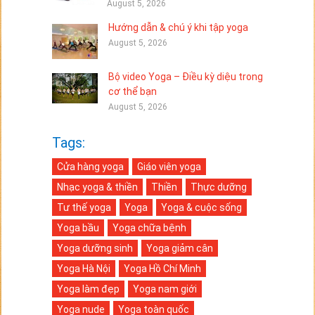
August 5, 2026
Hướng dẫn & chú ý khi tập yoga
August 5, 2026
Bộ video Yoga – Điều kỳ diệu trong
cơ thể bạn
August 5, 2026
Tags:
Cửa hàng yoga
Giáo viên yoga
Nhạc yoga & thiền
Thiền
Thực dưỡng
Tư thế yoga
Yoga
Yoga & cuộc sống
Yoga bầu
Yoga chữa bệnh
Yoga dưỡng sinh
Yoga giảm cân
Yoga Hà Nội
Yoga Hồ Chí Minh
Yoga làm đẹp
Yoga nam giới
Yoga nude
Yoga toàn quốc