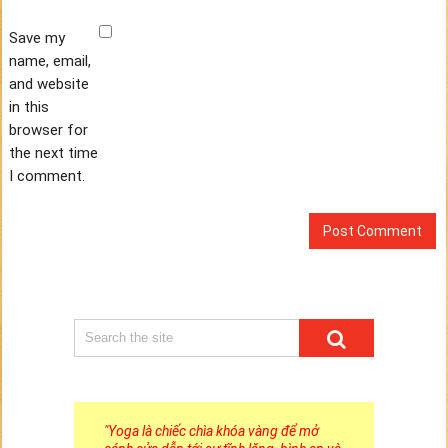
Save my
name, email,
and website
in this
browser for
the next time
I comment.
"
Yoga là chiếc chìa khóa vàng để mở