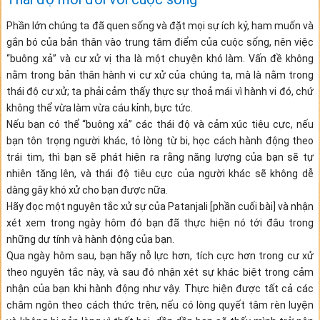
Phần lớn chúng ta đã quen sống và đặt mọi sự ích kỷ, ham muốn và
gắn bó của bản thân vào trung tâm điểm của cuộc sống, nên việc
“buông xả” và cư xử vị tha là một chuyện khó làm. Vấn đề không
nằm trong bản thân hành vi cư xử của chúng ta, mà là nằm trong
thái độ cư xử; ta phải cảm thấy thực sự thoả mái vì hành vi đó, chứ
không thể vừa làm vừa cáu kỉnh, bực tức.
Nếu bạn có thể “buông xả” các thái độ và cảm xúc tiêu cực, nếu
bạn tôn trọng người khác, tỏ lòng từ bi, học cách hành động theo
trái tim, thì bạn sẽ phát hiện ra rằng năng lượng của bạn sẽ tự
nhiên tăng lên, và thái độ tiêu cực của người khác sẽ không dễ
dàng gây khó xử cho bạn được nữa.
Hãy đọc một nguyên tắc xử sự của Patanjali [phần cuối bài] và nhận
xét xem trong ngày hôm đó bạn đã thực hiện nó tới đâu trong
những dự tính và hành động của bạn.
Qua ngày hôm sau, bạn hãy nỗ lực hơn, tích cực hơn trong cư xử
theo nguyên tắc này, và sau đó nhận xét sự khác biệt trong cảm
nhận của bạn khi hành động như vậy. Thực hiện được tất cả các
châm ngôn theo cách thức trên, nếu có lòng quyết tâm rèn luyện