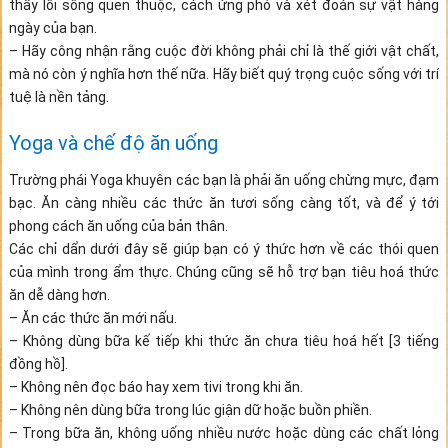
thấy lối sống quen thuộc, cách ứng phó và xét đoán sự vật hàng
ngày của bạn.
– Hãy công nhận rằng cuộc đời không phải chỉ là thế giới vật chất,
mà nó còn ý nghĩa hơn thế nữa. Hãy biết quý trọng cuộc sống với trí
tuệ là nền tảng.
Yoga và chế độ ăn uống
Trường phái Yoga khuyên các bạn là phải ăn uống chừng mực, đạm
bạc. Ăn càng nhiều các thức ăn tươi sống càng tốt, và để ý tới
phong cách ăn uống của bản thân.
Các chỉ dẩn dưới đây sẽ giúp bạn có ý thức hơn về các thói quen
của mình trong ẩm thực. Chúng cũng sẽ hỗ trợ bạn tiêu hoá thức
ăn dễ dàng hơn.
– Ăn các thức ăn mới nấu.
– Không dùng bữa kế tiếp khi thức ăn chưa tiêu hoá hết [3 tiếng
đồng hồ].
– Không nên đọc báo hay xem tivi trong khi ăn.
– Không nên dùng bữa trong lúc giận dữ hoặc buồn phiền.
– Trong bữa ăn, không uống nhiều nước hoặc dùng các chất lỏng