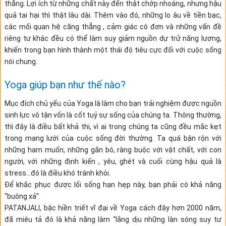
thẳng. Lợi ích từ những chất này đến thật chớp nhoáng, nhưng hậu
quả tai hại thì thật lâu dài. Thêm vào đó, những lo âu về tiền bạc,
các mối quan hệ căng thẳng , cảm giác cô đơn và những vấn đề
riêng tư khác đều có thể làm suy giảm nguồn dự trử năng lượng,
khiến trong bạn hình thành một thái độ tiêu cực đối với cuộc sống
nói chung.
Yoga giúp bạn như thế nào?
Mục đích chủ yếu của Yoga là làm cho bạn trải nghiệm được nguồn
sinh lực vô tận vốn là cốt tuỷ sự sống của chúng ta. Thông thường,
thì đây là điều bất khả thi, vì ai trong chúng ta cũng đều mắc kẹt
trong mạng lưới của cuộc sống đời thường. Ta quá bận rộn với
những ham muốn, những gắn bó, ràng buộc với vật chất, với con
người, với những định kiến , yêu, ghét và cuối cùng hậu quả là
stress…đó là điều khó tránh khỏi.
Để khắc phục được lối sống hạn hẹp này, bạn phải có khả năng
“buông xả”.
PATANJALI, bậc hiền triết vĩ đại về Yoga cách đây hơn 2000 năm,
đã miêu tả đó là khả năng làm “lắng dịu những làn sóng suy tư