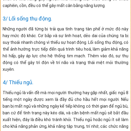
caphêin, cồn, đều có thể gây mất cân bằng năng lượng.
3/ Lối sống thụ động.
Những người đã từng bị trải qua tình trạng tàn phế ở mức độ này
hay mức độ khác. Cơ bắp và sự linh hoạt, dẻo dai của chúng ta bị
suy thoái nhanh chóng vì thiếu sự hoạt động. Lối sống thụ động, có
thể ảnh hưởng trực tiếp đến quá trình tiêu hoá, làm giảm khả năng
hô hấp, gây áp lực cho hệ thống tim mạch. Thêm vào đó, sự thụ
động có thể gây trì độn về trí não và trạng thái mệt mỏi thường
xuyên.
4/ Thiếu ngủ.
Thiếu ngủ là vấn đề mà mọi người thường hay gặp nhất, giấc ngủ 8
tiếng một ngày được xem là đầy đủ cho hầu hết mọi người. Nếu
bạn bị mất ngủ và những ngày kế tiếp không có thời gian để ngủ bù,
bạn cứ để tình trạng này kéo dài, và căn bệnh mất ngủ sẽ bắt đầu
xuất hiện, đây là điều khó tránh khỏi. Thiếu ngủ hoặc ngủ ít sẽ làm
cho khả năng phản ứng, khả năng tập trung, trí nhớ, các chức năng