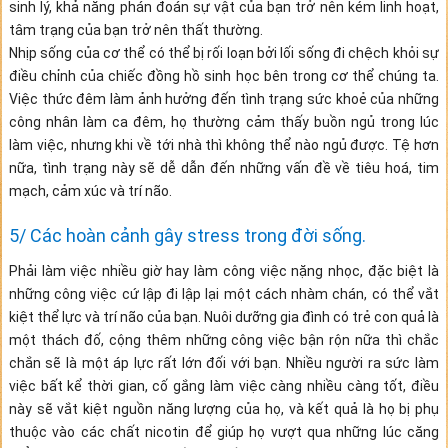
sinh lý, khả năng phán đoán sự vật của bạn trở nên kém linh hoạt,
tâm trạng của bạn trở nên thất thường.
Nhịp sống của cơ thể có thể bị rối loạn bởi lối sống đi chệch khỏi sự
điều chỉnh của chiếc đồng hồ sinh học bên trong cơ thể chúng ta.
Việc thức đêm làm ảnh hưởng đến tình trạng sức khoẻ của những
công nhân làm ca đêm, họ thường cảm thấy buồn ngủ trong lúc
làm việc, nhưng khi về tới nhà thì không thể nào ngủ được. Tệ hơn
nữa, tình trạng này sẽ dễ dẫn đến những vấn đề về tiêu hoá, tim
mạch, cảm xúc và trí não.
5/ Các hoàn cảnh gây stress trong đời sống.
Phải làm việc nhiều giờ hay làm công việc nặng nhọc, đặc biệt là
những công việc cứ lập đi lập lại một cách nhàm chán, có thể vắt
kiệt thể lực và trí não của bạn. Nuôi dưỡng gia đình có trẻ con quả là
một thách đố, cộng thêm những công việc bận rộn nữa thì chắc
chắn sẽ là một áp lực rất lớn đối với bạn. Nhiều người ra sức làm
việc bất kể thời gian, cố gắng làm việc càng nhiều càng tốt, điều
này sẽ vắt kiệt nguồn năng lượng của họ, và kết quả là họ bị phụ
thuộc vào các chất nicotin để giúp họ vượt qua những lúc căng