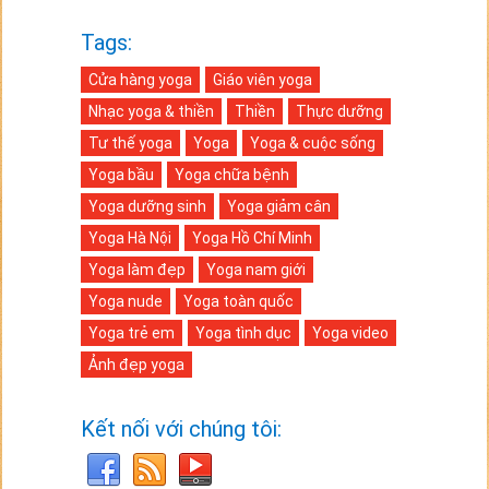
Tags:
Cửa hàng yoga
Giáo viên yoga
Nhạc yoga & thiền
Thiền
Thực dưỡng
Tư thế yoga
Yoga
Yoga & cuộc sống
Yoga bầu
Yoga chữa bệnh
Yoga dưỡng sinh
Yoga giảm cân
Yoga Hà Nội
Yoga Hồ Chí Minh
Yoga làm đẹp
Yoga nam giới
Yoga nude
Yoga toàn quốc
Yoga trẻ em
Yoga tình dục
Yoga video
Ảnh đẹp yoga
Kết nối với chúng tôi: