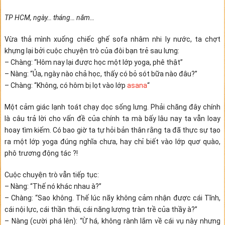
TP HCM, ngày… tháng… năm…
Vừa thả mình xuống chiếc ghế sofa nhâm nhi ly nước, ta chợt
khựng lại bởi cuộc chuyện trò của đôi bạn trẻ sau lưng:
– Chàng: “Hôm nay lại được học một lớp yoga, phê thật”
– Nàng: “Ủa, ngày nào chả học, thấy có bỏ sót bữa nào đâu?”
– Chàng: “Không, có hôm bị lọt vào lớp
asana
“
Một cảm giác lạnh toát chạy dọc sống lưng. Phải chăng đây chính
là câu trả lời cho vấn đề của chính ta mà bấy lâu nay ta vẫn loay
hoay tìm kiếm. Có bao giờ ta tự hỏi bản thân rằng ta đã thực sự tạo
ra một lớp yoga đúng nghĩa chưa, hay chỉ biết vào lớp quơ quào,
phô trương động tác ?!
Cuộc chuyện trò vẫn tiếp tục:
– Nàng: “Thế nó khác nhau à?”
– Chàng: “Sao không. Thế lúc nãy không cảm nhận được cái Tĩnh,
cái nội lực, cái thần thái, cái năng lượng tràn trề của thầy à?”
– Nàng (cười phá lên): “Ừ há, không rành lắm về cái vụ này nhưng