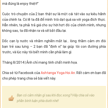
mà đúng là enjoy thiệt!”
Cuộc trò chuyện của 2 bạn thật sự là một cái tát vào sự kiêu hãnh
của chính ta. Có lẽ ta đã để mình trôi dạt quá xa với yoga đích thực.
Hẳn nhiên, ta phải trả giá cho sự hời hợt đó của chính mình, nhưng
không sao, ta đã nhận ra và sẽ bắt đầu lại.
Dốc cạn ly nước và nhắm nghiền mắt lại… lòng thầm cảm ơn đôi
bạn trẻ sau lưng – 2 bạn đã “định vị” lại giúp tôi con đường phía
trước, và lúc này tôi biết mình cần phải làm gì.
Tháng 8/2014 | Ảnh chỉ mang tính chất minh họa.
Chia sẻ từ Facebook của
Ashtanga Yoga Hoi An
. Rất cám ơn bạn đã
cho phép trang chia sẻ bài viết này.
Bạn có cảm nhận gì sau khi đọc xong? Hãy chia sẻ vào
phần bình luận phía dưới nhé!