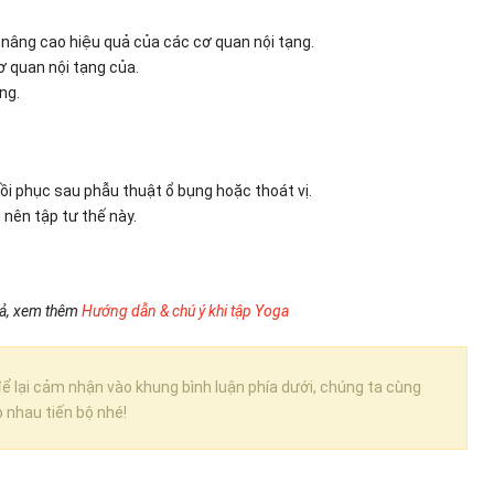
 nâng cao hiệu quả của các cơ quan nội tạng.
ơ quan nội tạng của.
ng.
i phục sau phẫu thuật ổ bụng hoặc thoát vị.
 nên tập tư thế này.
quả, xem thêm
Hướng dẫn & chú ý khi tập Yoga
ể lại cảm nhận vào khung bình luận phía dưới, chúng ta cùng
p nhau tiến bộ nhé!