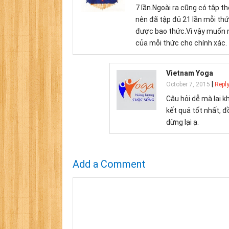
7 lần.Ngoài ra cũng có tập 
nên đã tập đủ 21 lần mỗi thứ
được bao thức.Vì vậy muốn n
của mỗi thức cho chính xác.
Vietnam Yoga
|
October 7, 2015
Repl
Câu hỏi dễ mà lại k
kết quả tốt nhất, đ
dừng lại ạ.
Add a Comment