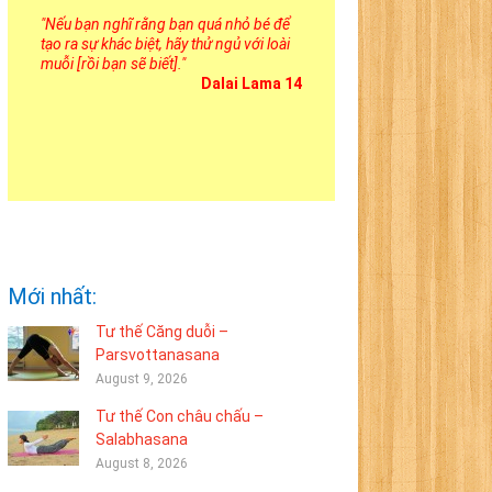
"
Nếu bạn nghĩ rằng bạn quá nhỏ bé để
tạo ra sự khác biệt, hãy thử ngủ với loài
muỗi [rồi bạn sẽ biết].
"
Dalai Lama 14
Mới nhất:
Tư thế Căng duỗi –
Parsvottanasana
August 9, 2026
Tư thế Con châu chấu –
Salabhasana
August 8, 2026