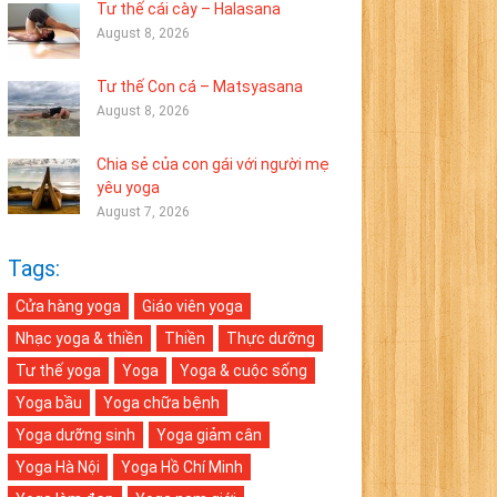
Tư thế cái cày – Halasana
August 8, 2026
Tư thế Con cá – Matsyasana
August 8, 2026
Chia sẻ của con gái với người mẹ
yêu yoga
August 7, 2026
Tags:
Cửa hàng yoga
Giáo viên yoga
Nhạc yoga & thiền
Thiền
Thực dưỡng
Tư thế yoga
Yoga
Yoga & cuộc sống
Yoga bầu
Yoga chữa bệnh
Yoga dưỡng sinh
Yoga giảm cân
Yoga Hà Nội
Yoga Hồ Chí Minh