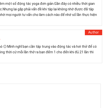
thêm một số động tác yoga đơn giản.Gần đây có nhiều thời gian
c.Nhưng lại gặp phải vấn đề khi tập lại không nhớ được đã tập
hờ mọi người tư vấn cho làm cách nào để nhớ số lần thực hiện
y
hó 🙂 Mình nghĩ bạn cần tập trung vào động tác và hơi thở để có
ồng thời cứ mỗi lần thở ra bạn đếm 1 cho đến khi đủ 21 lần thì