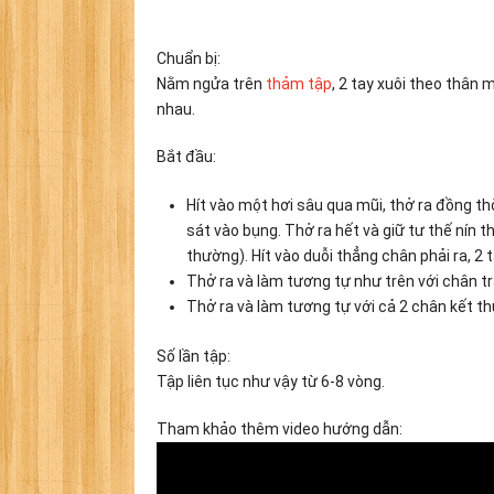
Chuẩn bị:
Nằm ngửa trên
thảm tập
, 2 tay xuôi theo thân 
nhau.
Bắt đầu:
Hít vào một hơi sâu qua mũi, thở ra đồng thờ
sát vào bụng. Thở ra hết và giữ tư thế nín t
thường). Hít vào duỗi thẳng chân phải ra, 2 
Thở ra và làm tương tự như trên với chân trá
Thở ra và làm tương tự với cả 2 chân kết th
Số lần tập:
Tập liên tục như vậy từ 6-8 vòng.
Tham khảo thêm video hướng dẫn: