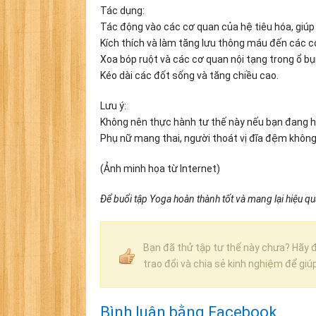
Tác dụng:
Tác động vào các cơ quan của hệ tiêu hóa, giúp
Kích thích và làm tăng lưu thông máu đến các c
Xoa bóp ruột và các cơ quan nội tạng trong ổ bụ
Kéo dài các đốt sống và tăng chiều cao.
Lưu ý:
Không nên thực hành tư thế này nếu bạn đang hồ
Phụ nữ mang thai, người thoát vị đĩa đệm không
(Ảnh minh họa từ Internet)
Để buổi tập Yoga hoàn thành tốt và mang lại hiệu 
Bạn đã thử tập tư thế này chưa? Hãy đ
trao đổi và chia sẻ kinh nghiệm để giú
Bình luận bằng Facebook