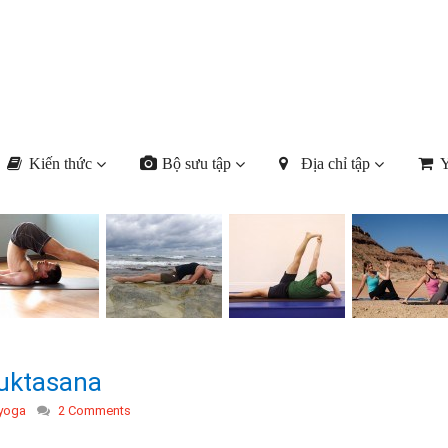
Kiến thức
Bộ sưu tập
Địa chỉ tập
Y
uktasana
 yoga
2 Comments