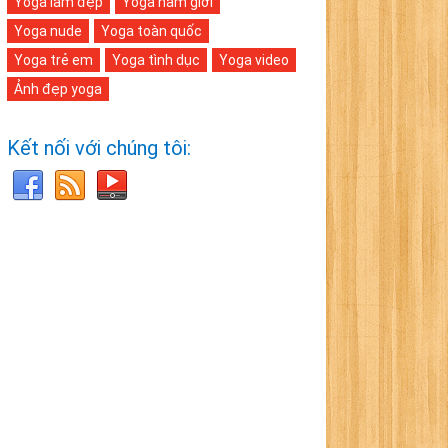
Yoga làm đẹp
Yoga nam giới
Yoga nude
Yoga toàn quốc
Yoga trẻ em
Yoga tình dục
Yoga video
Ảnh đẹp yoga
Kết nối với chúng tôi: