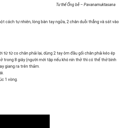
Tư thế Ống bễ – Pavanamuktasana
một cách tự nhiên, lòng bàn tay ngửa, 2 chân duỗi thẳng và sát vào
i từ từ co chân phải lại, dùng 2 tay ôm đầu gối chân phải kéo ép
hở trong 8 giây (người mới tập nếu khó nín thở thì có thể thở bình
tay giang ra trên thảm.
i.
úc 1 vòng.