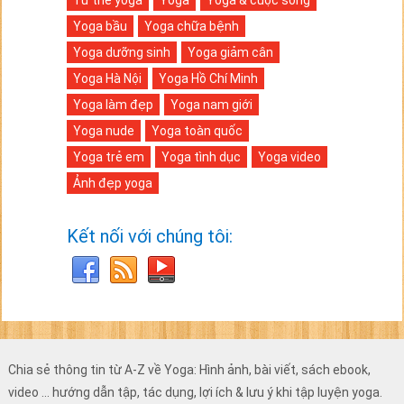
Tư thế yoga
Yoga
Yoga & cuộc sống
Yoga bầu
Yoga chữa bệnh
Yoga dưỡng sinh
Yoga giảm cân
Yoga Hà Nội
Yoga Hồ Chí Minh
Yoga làm đẹp
Yoga nam giới
Yoga nude
Yoga toàn quốc
Yoga trẻ em
Yoga tình dục
Yoga video
Ảnh đẹp yoga
Kết nối với chúng tôi:
Chia sẻ thông tin từ A-Z về Yoga: Hình ảnh, bài viết, sách ebook,
video ... hướng dẫn tập, tác dụng, lợi ích & lưu ý khi tập luyện yoga.