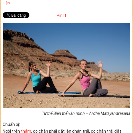
luận
Pin It
Tư thế Biến thể vặn mình – Ardha Matsyendrasana
Chuẩn bị:
Ngồi trên
thảm
, co chân phải đặt lên chân trái, co chân trái đặt