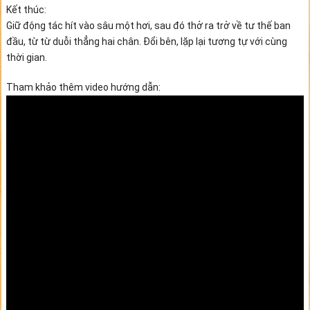
Kết thúc:
Giữ động tác hít vào sâu một hơi, sau đó thở ra trở về tư thế ban
đầu, từ từ duỗi thẳng hai chân. Đổi bên, lặp lại tương tự với cùng
thời gian.
Tham khảo thêm video hướng dẫn: