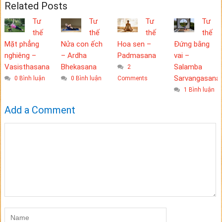
Related Posts
Tư
Tư
Tư
Tư
thế
thế
thế
thế
Mặt phẳng
Nửa con ếch
Hoa sen –
Đứng bằng
nghiêng –
– Ardha
Padmasana
vai –
Vasisthasana
Bhekasana
Salamba
2
Sarvangasana
0 Bình luận
0 Bình luận
Comments
1 Bình luận
Add a Comment