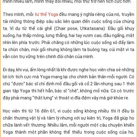
mình nhiều lắm, mình thay đổi nhiều, mọi thứ trở nên tích cực hơn.
Theo mình, mỗi
tư thế Yoga
đều mang ý nghĩa riêng của nó, truyền
tải những thông điệp sâu sắc liên quan đến cuộc sống của chúng
ta. Ví dụ từ thế cái ghế (Chair pose, Utkatasana): Đầu gối khụy
xuống, hạ thấp mông, lưng thẳng, hai tay vươn cao, đầu ngẩng, mắt
nhìn lên phía trước. Phải chăng có những lúc cuộc sống xô đẩy làm
ta chùn chân, mỏi gối nhưng không làm ta buông tay, cúi mặt vì ta
vẫn còn trụ vững trên chính đôi chân của mình.
Đi dạy, khi vui, ấm lòng nhất là khi được nghe học viên chia sẻ những
lợi ích tích cực mà Yoga mang lại cho chính bản thân mỗi người. Có
chú “được” bác sĩ chỉ định mổ đầu gối và cổ 2 lần nhưng sau 1 thời
gian tập Yoga thì hết hẳn, bác sĩ “chê”, không mổ nữa. Có cô trước
đây phải mang “thắt lưng” vì thoát vị đĩa đệm vậy mà giờ khỏe re.
Học viên thì từ 16 đến 61, vì cuộc sống không nhiều thì ít đều bị
chấn thương vật lý và tâm lý nhưng với sự kiên trì, Yoga đã giúp họ
chữa lành vết thương. Nhiều lắm, mỗi người một câu chuyện khiến
Yoga thành một phần không thể thiếu trong cuộc sống của họ,