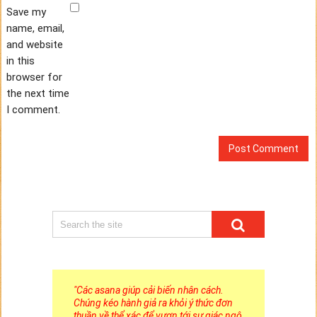
Save my
name, email,
and website
in this
browser for
the next time
I comment.
"
Các asana giúp cải biến nhân cách.
Chúng kéo hành giả ra khỏi ý thức đơn
thuần về thể xác để vươn tới sự giác ngộ