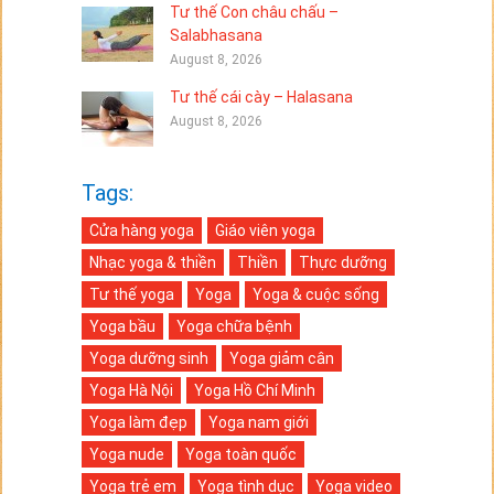
Tư thế Con châu chấu –
Salabhasana
August 8, 2026
Tư thế cái cày – Halasana
August 8, 2026
Tags:
Cửa hàng yoga
Giáo viên yoga
Nhạc yoga & thiền
Thiền
Thực dưỡng
Tư thế yoga
Yoga
Yoga & cuộc sống
Yoga bầu
Yoga chữa bệnh
Yoga dưỡng sinh
Yoga giảm cân
Yoga Hà Nội
Yoga Hồ Chí Minh
Yoga làm đẹp
Yoga nam giới
Yoga nude
Yoga toàn quốc
Yoga trẻ em
Yoga tình dục
Yoga video