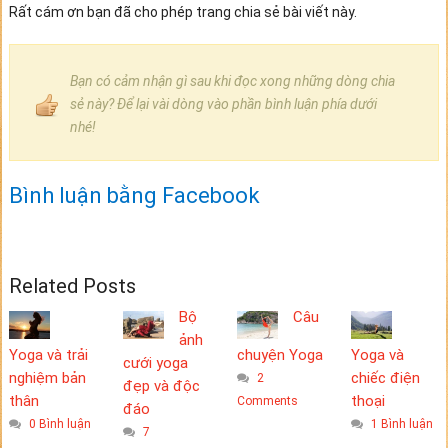
Rất cám ơn bạn đã cho phép trang chia sẻ bài viết này.
Bạn có cảm nhận gì sau khi đọc xong những dòng chia
sẻ này? Để lại vài dòng vào phần bình luận phía dưới
nhé!
Bình luận bằng Facebook
Related Posts
Bộ
Câu
ảnh
Yoga và trải
chuyện Yoga
Yoga và
cưới yoga
nghiệm bản
chiếc điện
2
đẹp và độc
thân
thoại
Comments
đáo
0 Bình luận
1 Bình luận
7