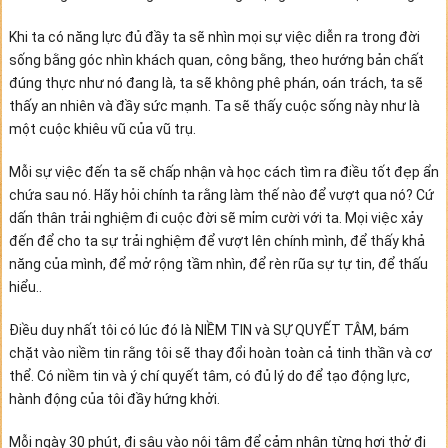
Khi ta có năng lực đủ đầy ta sẽ nhìn mọi sự việc diễn ra trong đời
sống bằng góc nhìn khách quan, công bằng, theo hướng bản chất
đúng thực như nó đang là, ta sẽ không phê phán, oán trách, ta sẽ
thấy an nhiên và đầy sức mạnh. Ta sẽ thấy cuộc sống này như là
một cuộc khiêu vũ của vũ trụ.
Mỗi sự việc đến ta sẽ chấp nhận và học cách tìm ra điều tốt đẹp ẩn
chứa sau nó. Hãy hỏi chính ta rằng làm thế nào để vượt qua nó? Cứ
dấn thân trải nghiệm đi cuộc đời sẽ mỉm cười với ta. Mọi việc xảy
đến để cho ta sự trải nghiệm để vượt lên chính mình, để thấy khả
năng của mình, để mở rộng tầm nhìn, để rèn rũa sự tự tin, để thấu
hiểu..
Điều duy nhất tôi có lúc đó là NIỀM TIN và SỰ QUYẾT TÂM, bám
chặt vào niềm tin rằng tôi sẽ thay đổi hoàn toàn cả tinh thần và cơ
thể. Có niềm tin và ý chí quyết tâm, có đủ lý do để tạo động lực,
hành động của tôi đầy hứng khởi.
Mỗi ngày 30 phút, đi sâu vào nội tâm để cảm nhận từng hơi thở đi