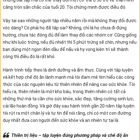
căng tròn săn chắc của tuổi 20. Tôi chứng minh được điều đó.
Vậy tại sao những người tập nhiều năm rồi mà không thay đổi được
vóc dáng? Có phải họ đã tập sai? Không, chỉ là họ chưa đi đúng
hướng, chưa tác động đủ để làm thay đổi các nhóm cơ. Cũng giống
như khi luộc trứng, nếu đủ nhiệt thì 5 phút trứng sẽ chín, nhưng nếu
bạn dùng một ngọn đèn dầu để nấu và hy vọng kiên trì sẽ thành
công thì điều đó là rất khó.
Hành trình tiếp theo là dinh dưỡng và ẩm thực. Cùng với tập luyện
và kết hợp chế độ ăn lành mạnh mà tôi đam mê tìm hiểu các công
thức của các nguyên liệu từ thiên nhiên để nâng cao sức khỏe. Tôi
hiểu ra, thiên nhiên là một kho báu, trong thiên nhiên có tất cả
những thứ mà ta cần cho sức khỏe, sắc đẹp, tăng cường sinh lực,
cải lão hoàn đồng. Và giờ đây sau hành trình gần 20 năm tập luyện
tôi rút ra một chân lý và tự tin để nói rằng, chỉ có một con đường
duy nhất đưa con người đến sức khỏe và an nhiên tự tại là:
Thiền trị liệu – tập luyện đúng phương pháp và chê độ ăn