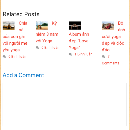
Related Posts
Chia
Kỷ
Bộ
sẻ
ảnh
niệm 3 năm
Album ảnh
của con gái
cưới yoga
với Yoga
đẹp “Love
với người mẹ
đẹp và độc
Yoga”
0 Bình luận
yêu yoga
đáo
1 Bình luận
0 Bình luận
7
Comments
Add a Comment