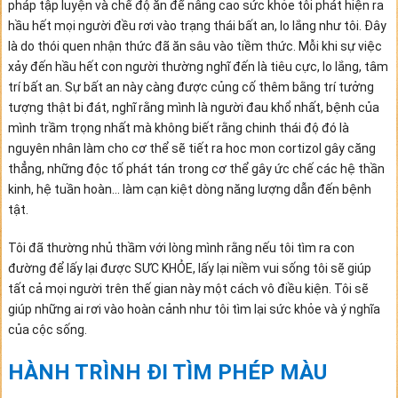
pháp tập luyện và chế độ ăn để nâng cao sức khỏe tôi phát hiện ra
hầu hết mọi người đều rơi vào trạng thái bất an, lo lắng như tôi. Đây
là do thói quen nhận thức đã ăn sâu vào tiềm thức. Mỗi khi sự việc
xảy đến hầu hết con người thường nghĩ đến là tiêu cực, lo lắng, tâm
trí bất an. Sự bất an này càng được củng cố thêm bằng trí tưởng
tượng thật bi đát, nghĩ rằng mình là người đau khổ nhất, bệnh của
mình trầm trọng nhất mà không biết rằng chinh thái độ đó là
nguyên nhân làm cho cơ thể sẽ tiết ra hoc mon cortizol gây căng
thẳng, những độc tố phát tán trong cơ thể gây ức chế các hệ thần
kinh, hệ tuần hoàn… làm cạn kiệt dòng năng lượng dẫn đến bệnh
tật.
Tôi đã thường nhủ thầm với lòng mình rằng nếu tôi tìm ra con
đường để lấy lại được SƯC KHỎE, lấy lại niềm vui sống tôi sẽ giúp
tất cả mọi người trên thế gian này một cách vô điều kiện. Tôi sẽ
giúp những ai rơi vào hoàn cảnh như tôi tìm lại sức khỏe và ý nghĩa
của cộc sống.
HÀNH TRÌNH ĐI TÌM PHÉP MÀU