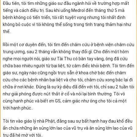
Đầu tiên, tôi tìm những giáo sư đầu ngành hỏi về trường hợp mất
tiếng và cách điều trị. Sau khi uống Medrol đến tháng thứ 5 mà
bệnh không có tiến triển, tôi rất tuyệt vọng nhưng tôi nhất định
không bỏ cuộc vì tôi không thể sống trong tình trạng thảm hại như
thế.
Rồi một cơ duyên đến, tôi tìm đến châm cứu ở bệnh viện châm cứu
trung ương, sau 2 tháng vẫn không thay đổi gì. Cho đến một hôm
nghe mọi người nói, giáo sư Tài Thu có bàn tay vàng, ông đã cứu
chữa bao nhiêu người từ bại liệt, từ câm điếc khỏi bệnh. Tôi tìm đến
giáo sư, ngày nào cũng ngồi trực sẵn ở khoa chờ bác đến châm
cứu cho các bệnh nhân bại liệt và cho tôi, châm cứu xong bác lại đi
chữa ở nơi khác. Đúng là sự kỳ diệu đã đến với tôi, chỉ sau 2 tuần tôi
như giải phóng được nút thắt ở cổ và nói lại bình thường. Tôi vô
cùng hạnh phúc và biết ơn GS, cảm giác như ông cho tôi cả một
trời hạnh phúc..
Tôi tin vào giáo lý nhà Phật, đằng sau sự bất hạnh hay đau khổ đều
ẩn chứa những ân sủng lớn lao của vũ trụ và ân sủng lớn lao của vũ
trụ đã hé mở với tôi..