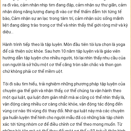
ra đi vào, cảm nhận nhịp tim đang đập, cảm nhận sự thư giãn, cảm
nhận dòng năng lượng đang đi vào cơ thể thấm đẫm tới từng tế
bào, Cảm nhận sự an lạc trong tâm trí, cảm nhận sức sống mãnh
liệt đang dâng trào trong cơ thể và nhìn thấy thế giới rộng mở và kỳ
diệu…
Hành trình tiếp theo là tập luyên. Môn đầu tiên tôi lựa chọn là yoga
để cải thiện sức khỏe. Sau hơn 10 năm tập luyện và là giáo viên
hướng dẫn tập luyện cho nhiều người, tôi lại nhìn thấy nhu cầu của
con người là sở hữu một cơ thể căng tròn săn chắc và thon gọn
chứ không phải cơ thể mềm uột.
Tôi đi sâu tìm hiểu, trải nghiệm những phương pháp tập luyện của
chuyên gia thế giới và nhận thấy, cơ thể chúng ta vận hành theo
một qui luật, qui luật đơn giản nhất mà ai cũng có thể nhìn thấy là,
vận động càng nhiều cơ càng chắc khỏe, vận động tác động đến
vùng cơ nào thì vùng đó thay đổi. Nhờ qui luật này mà các chuyên
gia huấn luyện thể hình cho người mẫu đã có những bài tập chính
xác tới từng nhóm cơ để điều chỉnh cơ thể theo mong muốn. Từ
những bài tập mà có thể thay đổi một cơ thể u 50 trở về thân hình