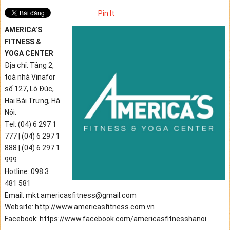
Pin It
AMERICA’S
FITNESS &
YOGA CENTER
Địa chỉ: Tầng 2,
toà nhà Vinafor
số 127, Lò Đúc,
Hai Bài Trưng, Hà
Nội.
Tel: (04) 6 297 1
777 | (04) 6 297 1
888 | (04) 6 297 1
999
Hotline: 098 3
481 581
Email: mkt.americasfitness@gmail.com
Website: http://www.americasfitness.com.vn
Facebook: https://www.facebook.com/americasfitnesshanoi