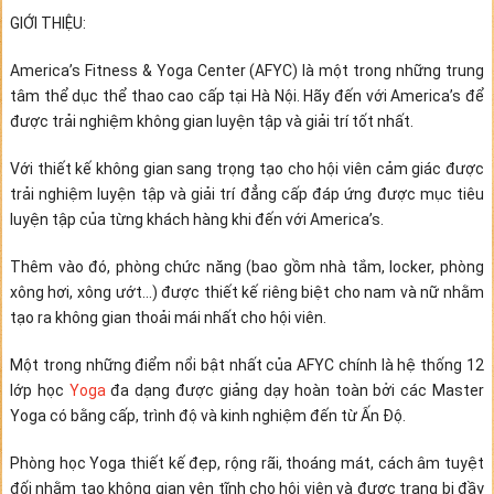
GIỚI THIỆU:
America’s Fitness & Yoga Center (AFYC) là một trong những trung
tâm thể dục thể thao cao cấp tại Hà Nội. Hãy đến với America’s để
được trải nghiệm không gian luyện tập và giải trí tốt nhất.
Với thiết kế không gian sang trọng tạo cho hội viên cảm giác được
trải nghiệm luyện tập và giải trí đẳng cấp đáp ứng được mục tiêu
luyện tập của từng khách hàng khi đến với America’s.
Thêm vào đó, phòng chức năng (bao gồm nhà tắm, locker, phòng
xông hơi, xông ướt…) được thiết kế riêng biệt cho nam và nữ nhằm
tạo ra không gian thoải mái nhất cho hội viên.
Một trong những điểm nổi bật nhất của AFYC chính là hệ thống 12
lớp học
Yoga
đa dạng được giảng dạy hoàn toàn bởi các Master
Yoga có bằng cấp, trình độ và kinh nghiệm đến từ Ấn Độ.
Phòng học Yoga thiết kế đẹp, rộng rãi, thoáng mát, cách âm tuyệt
đối nhằm tạo không gian yên tĩnh cho hội viên và được trang bị đầy