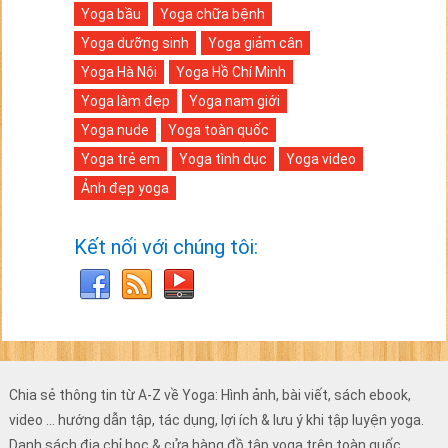
Yoga bầu
Yoga chữa bệnh
Yoga dưỡng sinh
Yoga giảm cân
Yoga Hà Nội
Yoga Hồ Chí Minh
Yoga làm đẹp
Yoga nam giới
Yoga nude
Yoga toàn quốc
Yoga trẻ em
Yoga tình dục
Yoga video
Ảnh đẹp yoga
Kết nối với chúng tôi:
Chia sẻ thông tin từ A-Z về Yoga: Hình ảnh, bài viết, sách ebook,
video ... hướng dẫn tập, tác dụng, lợi ích & lưu ý khi tập luyện yoga.
Danh sách địa chỉ học & cửa hàng đồ tập yoga trên toàn quốc.