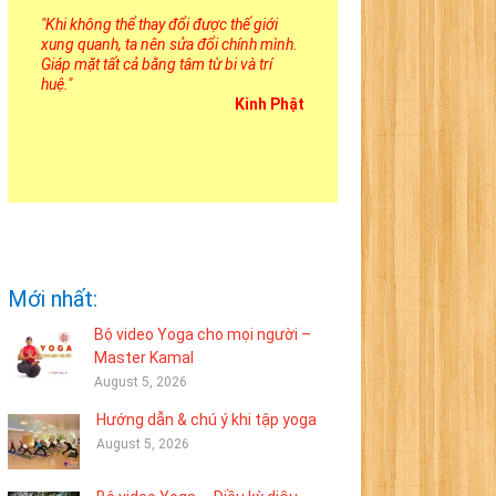
"
Khi không thể thay đổi được thế giới
xung quanh, ta nên sửa đổi chính mình.
Giáp mặt tất cả bằng tâm từ bi và trí
huệ.
"
Kinh Phật
Mới nhất:
Bộ video Yoga cho mọi người –
Master Kamal
August 5, 2026
Hướng dẫn & chú ý khi tập yoga
August 5, 2026