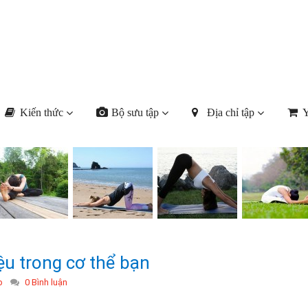
Kiến thức
Bộ sưu tập
Địa chỉ tập
Y
ệu trong cơ thể bạn
p
0 Bình luận