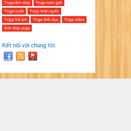
Yoga làm đẹp
Yoga nam giới
Yoga nude
Yoga toàn quốc
Yoga trẻ em
Yoga tình dục
Yoga video
Ảnh đẹp yoga
Kết nối với chúng tôi: