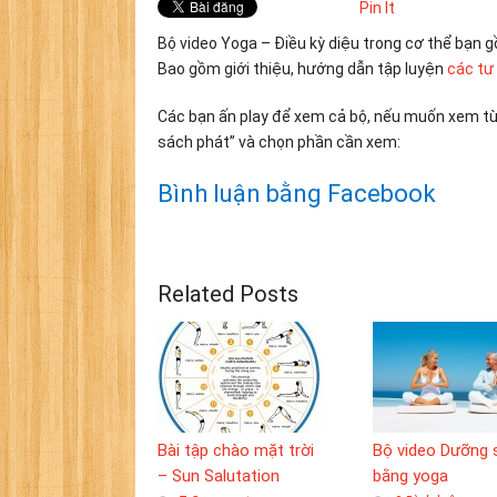
Pin It
Bộ video Yoga – Điều kỳ diệu trong cơ thể bạn
Bao gồm giới thiệu, hướng dẫn tập luyện
các tư
Các bạn ấn play để xem cả bộ, nếu muốn xem từn
sách phát” và chọn phần cần xem:
Bình luận bằng Facebook
Related Posts
Bộ video Dưỡng 
Bài tập chào mặt trời
bằng yoga
– Sun Salutation