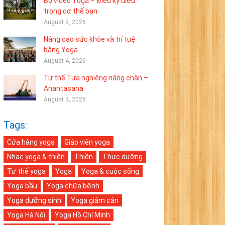
Bộ video Yoga – Điều kỳ diệu
trong cơ thể bạn
August 5, 2026
Nâng cao sức khỏe và trí tuệ
bằng Yoga
August 4, 2026
Tư thế Tựa nghiêng nâng chân –
Anantasana
August 3, 2026
Tags:
Cửa hàng yoga
Giáo viên yoga
Nhạc yoga & thiền
Thiền
Thực dưỡng
Tư thế yoga
Yoga
Yoga & cuộc sống
Yoga bầu
Yoga chữa bệnh
Yoga dưỡng sinh
Yoga giảm cân
Yoga Hà Nội
Yoga Hồ Chí Minh