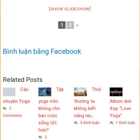
[SHOW SLIDESHOW]
1
2
►
Bình luận bằng Facebook
Related Posts
Câu
Tập
Thói
chuyện Yoga
yoga trên
thường ta
Album ảnh
không cho
không biết
đẹp “Love
2
bạn cuộc
nâng niu…
Yoga”
Comments
sống tốt
0 Bình luận
1 Bình luận
hơn?
2