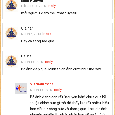
Minh Nguyễn
|
February 28, 2015
Reply
mỗi người 1 đam mê…thật tuyệt!!!
Gia han
|
March 4, 2015
Reply
Hay và sáng tạo quá
Hà Mai
|
March 16, 2015
Reply
Bộ ảnh đẹp quá. Mình thích ảnh cưới như thế này.
Vietnam Yoga
|
March 16, 2015
Reply
Bộ ảnh đang còn rất “nguyên bản” chưa qua kỹ
thuật chỉnh sửa gì mà đã thấy like rất nhiều. Nếu
bạn đầu tư công sức và thông qua 1 studio ảnh
chuyên nghiệp thì chắc chắn bạn sẽ có 1 bộ ảnh