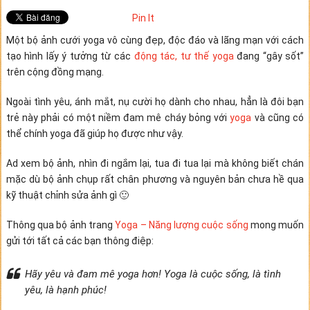
Pin It
Một bộ ảnh cưới yoga vô cùng đẹp, độc đáo và lãng mạn với cách
tạo hình lấy ý tưởng từ các
động tác, tư thế yoga
đang “gây sốt”
trên cộng đồng mạng.
Ngoài tình yêu, ánh mắt, nụ cười họ dành cho nhau, hẳn là đôi bạn
trẻ này phải có một niềm đam mê cháy bỏng với
yoga
và cũng có
thể chính yoga đã giúp họ được như vậy.
Ad xem bộ ảnh, nhìn đi ngắm lại, tua đi tua lại mà không biết chán
mặc dù bộ ảnh chụp rất chân phương và nguyên bản chưa hề qua
kỹ thuật chỉnh sửa ảnh gì 🙂
Thông qua bộ ảnh trang
Yoga – Năng lượng cuộc sống
mong muốn
gửi tới tất cả các bạn thông điệp:
Hãy yêu và đam mê yoga hơn! Yoga là cuộc sống, là tình
yêu, là hạnh phúc!