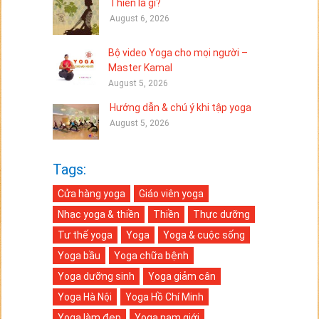
Thiền là gì?
August 6, 2026
Bộ video Yoga cho mọi người –
Master Kamal
August 5, 2026
Hướng dẫn & chú ý khi tập yoga
August 5, 2026
Tags:
Cửa hàng yoga
Giáo viên yoga
Nhạc yoga & thiền
Thiền
Thực dưỡng
Tư thế yoga
Yoga
Yoga & cuộc sống
Yoga bầu
Yoga chữa bệnh
Yoga dưỡng sinh
Yoga giảm cân
Yoga Hà Nội
Yoga Hồ Chí Minh
Yoga làm đẹp
Yoga nam giới