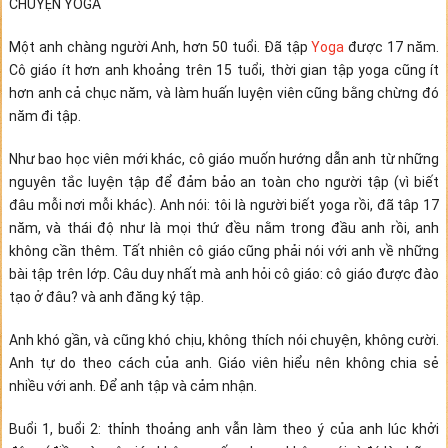
CHUYỆN YOGA
Một anh chàng người Anh, hơn 50 tuổi. Đã tập
Yoga
được 17 năm.
Cô giáo ít hơn anh khoảng trên 15 tuổi, thời gian tập yoga cũng ít
hơn anh cả chục năm, và làm huấn luyện viên cũng bằng chừng đó
năm đi tập.
Như bao học viên mới khác, cô giáo muốn hướng dẫn anh từ những
nguyên tắc luyện tập để đảm bảo an toàn cho người tập (vì biết
đâu mỗi nơi mỗi khác). Anh nói: tôi là người biết yoga rồi, đã
tâp 17
năm, và thái độ như là mọi thứ đều nằm trong đầu anh rồi, anh
không cần thêm. Tất nhiên cô giáo cũng phải nói với anh về những
bài tập trên lớp. Câu duy nhất mà anh hỏi cô giáo: cô giáo được đào
tạo ở đâu? và anh đăng ký tập.
Anh khó gần, và cũng khó chịu, không thích nói chuyện, không cười.
Anh tự do theo cách của anh. Giáo viên hiểu nên không chia sẻ
nhiều với anh. Để anh tập và cảm nhận.
Buổi 1, buổi 2: thỉnh thoảng anh vẫn làm theo ý của anh lúc khởi