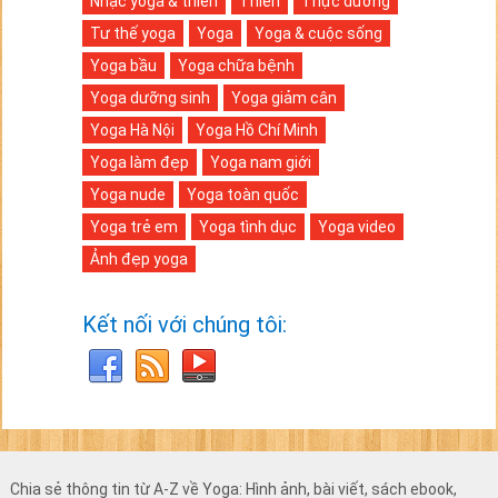
Nhạc yoga & thiền
Thiền
Thực dưỡng
Tư thế yoga
Yoga
Yoga & cuộc sống
Yoga bầu
Yoga chữa bệnh
Yoga dưỡng sinh
Yoga giảm cân
Yoga Hà Nội
Yoga Hồ Chí Minh
Yoga làm đẹp
Yoga nam giới
Yoga nude
Yoga toàn quốc
Yoga trẻ em
Yoga tình dục
Yoga video
Ảnh đẹp yoga
Kết nối với chúng tôi:
Chia sẻ thông tin từ A-Z về Yoga: Hình ảnh, bài viết, sách ebook,