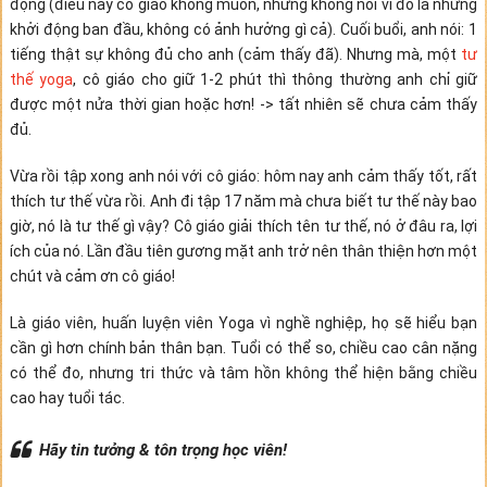
động (điều này cô giáo không muốn, nhưng không nói vì đó là những
khởi động ban đầu, không có ảnh hưởng gì cả). Cuối buổi, anh nói: 1
tiếng thật sự không đủ cho anh (cảm thấy đã). Nhưng mà, một
tư
thế yoga
, cô giáo cho giữ 1-2 phút thì thông thường anh chỉ giữ
được một nửa thời gian hoặc hơn! -> tất nhiên sẽ chưa cảm thấy
đủ.
Vừa rồi tập xong anh nói với cô giáo: hôm nay anh cảm thấy tốt, rất
thích tư thế vừa rồi. Anh đi tập 17 năm mà chưa biết tư thế này bao
giờ, nó là tư thế gì vậy? Cô giáo giải thích tên tư thế, nó ở đâu ra, lợi
ích của nó. Lần đầu tiên gương mặt anh trở nên thân thiện hơn một
chút và cảm ơn cô giáo!
Là giáo viên, huấn luyện viên Yoga vì nghề nghiệp, họ sẽ hiểu bạn
cần gì hơn chính bản thân bạn. Tuổi có thể so, chiều cao cân nặng
có thể đo, nhưng tri thức và tâm hồn không thể hiện bằng chiều
cao hay tuổi tác.
Hãy tin tưởng & tôn trọng học viên!