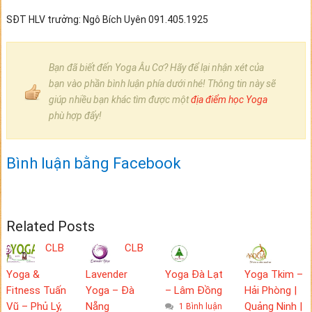
SĐT HLV trưởng: Ngô Bích Uyên 091.405.1925
Bạn đã biết đến Yoga Âu Cơ? Hãy để lại nhận xét của
bạn vào phần bình luận phía dưới nhé! Thông tin này sẽ
giúp nhiều bạn khác tìm được một
địa điểm học Yoga
phù hợp đấy!
Bình luận bằng Facebook
Related Posts
CLB
CLB
Yoga &
Lavender
Yoga Đà Lạt
Yoga Tkim –
Fitness Tuấn
Yoga – Đà
– Lâm Đồng
Hải Phòng |
Vũ – Phủ Lý,
Nẵng
Quảng Ninh |
1 Bình luận