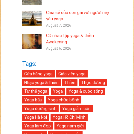
Chia sẻ của con gái với người mẹ
yêu yoga
August 7, 2026
CD nhạc tập yoga & thiền
Awakening
August 6, 2026
Tags:
Cửa hàng yoga
Giáo viên yoga
Nhạc yoga & thiền
Thiền
Thực dưỡng
Tư thế yoga
Yoga
Yoga & cuộc sống
Yoga bầu
Yoga chữa bệnh
Yoga dưỡng sinh
Yoga giảm cân
Yoga Hà Nội
Yoga Hồ Chí Minh
Yoga làm đẹp
Yoga nam giới