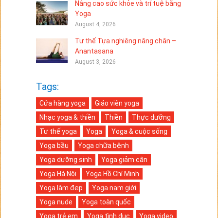
Nâng cao sức khỏe và trí tuệ bằng
Yoga
August 4, 2026
Tư thế Tựa nghiêng nâng chân –
Anantasana
August 3, 2026
Tags:
Cửa hàng yoga
Giáo viên yoga
Nhạc yoga & thiền
Thiền
Thực dưỡng
Tư thế yoga
Yoga
Yoga & cuộc sống
Yoga bầu
Yoga chữa bệnh
Yoga dưỡng sinh
Yoga giảm cân
Yoga Hà Nội
Yoga Hồ Chí Minh
Yoga làm đẹp
Yoga nam giới
Yoga nude
Yoga toàn quốc
Yoga trẻ em
Yoga tình dục
Yoga video