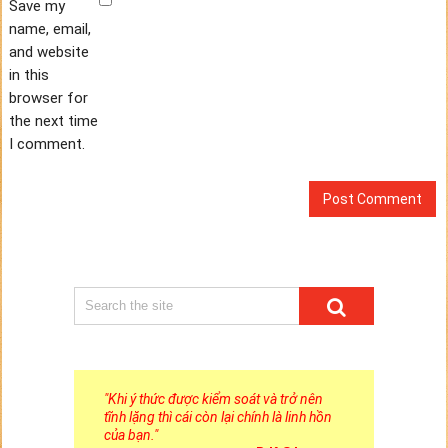
Save my
name, email,
and website
in this
browser for
the next time
I comment.
"
Khi ý thức được kiểm soát và trở nên
tĩnh lặng thì cái còn lại chính là linh hồn
của bạn.
"