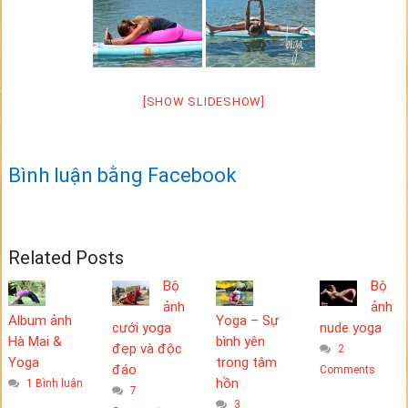
[SHOW SLIDESHOW]
Bình luận bằng Facebook
Related Posts
Bộ
Bộ
ảnh
ảnh
Album ảnh
Yoga – Sự
cưới yoga
nude yoga
Hà Mai &
bình yên
đẹp và độc
2
Yoga
trong tâm
đáo
Comments
hồn
1 Bình luận
7
3