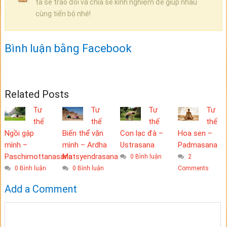
ta sẽ trao đổi và chia sẻ kinh nghiệm để giúp nhau
cùng tiến bộ nhé!
Bình luận bằng Facebook
Related Posts
Tư
Tư
Tư
Tư
thế
thế
thế
thế
Ngồi gập
Biến thể vặn
Con lạc đà –
Hoa sen –
mình –
mình – Ardha
Ustrasana
Padmasana
Paschimottanasana
Matsyendrasana
0 Bình luận
2
0 Bình luận
0 Bình luận
Comments
Add a Comment