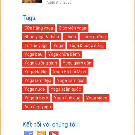
August 6, 2026
Tags:
Cửa hàng yoga
Giáo viên yoga
Nhạc yoga & thiền
Thiền
Thực dưỡng
Tư thế yoga
Yoga
Yoga & cuộc sống
Yoga bầu
Yoga chữa bệnh
Yoga dưỡng sinh
Yoga giảm cân
Yoga Hà Nội
Yoga Hồ Chí Minh
Yoga làm đẹp
Yoga nam giới
Yoga nude
Yoga toàn quốc
Yoga trẻ em
Yoga tình dục
Yoga video
Ảnh đẹp yoga
Kết nối với chúng tôi: