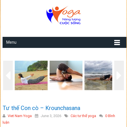
Menu
Tư thế Con cò – Krounchasana
Viet Nam Yoga
June 3, 2026
Các tư thế yoga
0 Bình
luận